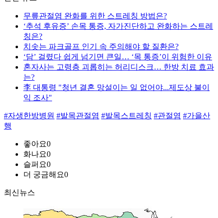
무릎관절염 완화를 위한 스트레칭 방법은?
‘추석 후유증’ 손목 통증, 자가진단하고 완화하는 스트레
칭은?
치솟는 파크골프 인기 속 주의해야 할 질환은?
‘담’ 걸렸다 쉽게 넘기면 큰일… ‘목 통증’이 위험한 이유
혼자사는 고령층 괴롭히는 허리디스크… 한방 치료 효과
는?
李 대통령 "청년 결혼 망설이는 일 없어야...제도상 불이
익 조사"
#자생한방병원
#발목관절염
#발목스트레칭
#관절염
#가을산
행
좋아요
0
화나요
0
슬퍼요
0
더 궁금해요
0
최신뉴스