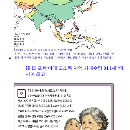
韓·日 포함 아태 고소득 지역 기대수명 84.1세 ‘아
시아 최고’