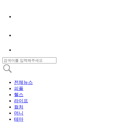
전체뉴스
피플
헬스
라이프
컬처
머니
테마