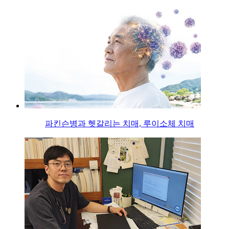
파킨슨병과 헷갈리는 치매, 루이소체 치매