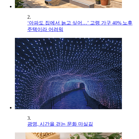
2.
‘아파도 집에서 늙고 싶어…’ 고령 가구 40% 노후
주택이라 어려워
3.
광명, 시간을 걷는 문화 마실길