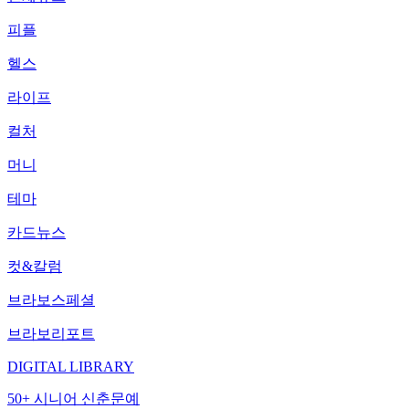
피플
헬스
라이프
컬처
머니
테마
카드뉴스
컷&칼럼
브라보스페셜
브라보리포트
DIGITAL LIBRARY
50+ 시니어 신춘문예