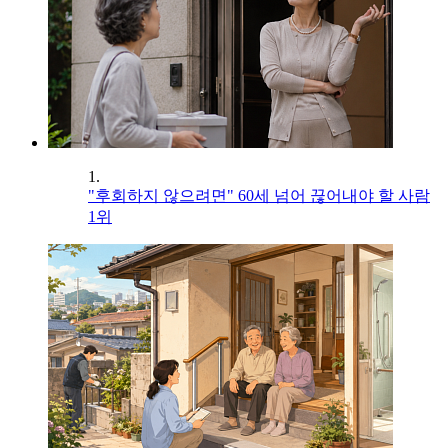
1.
"후회하지 않으려면" 60세 넘어 끊어내야 할 사람
1위