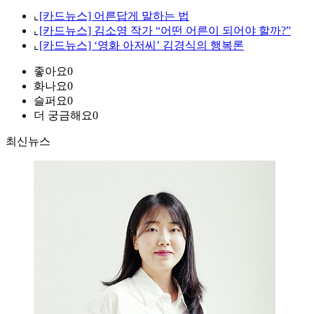
⌞
[카드뉴스] 어른답게 말하는 법
⌞
[카드뉴스] 김소영 작가 “어떤 어른이 되어야 할까?”
⌞
[카드뉴스] ‘영화 아저씨’ 김경식의 행복론
좋아요
0
화나요
0
슬퍼요
0
더 궁금해요
0
최신뉴스