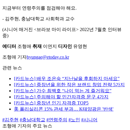
지금부터 연령주의를 점검해야 해요.
- 김주현, 충남대학교 사회학과 교수
(시니어 매거진 <브라보 마이 라이프> 2022년 7월호 인터뷰
중)
에디터
조형애
취재
이연지
디자인
유영현
조형애 기자
hyungae@etoday.co.kr
관련 뉴스
[카드뉴스] 배우 조은숙 “지난날을 후회하지 마세요”
[카드뉴스] 중장년을 위한 작은 브랜드 창업 전략 5가지
[카드뉴스] 가수 최백호 “나이 먹는 게 즐거워요”
[카드뉴스] 주의해야 할 민간자격증 문구 4가지
[카드뉴스] 중장년 인기 자격증 TOP5
美 폴리실리콘 15% 관세 부과… K태양광은 '반색'
#김주현
#충남대학교
#연령주의
#노인
#시니어
조형애 기자의 주요 뉴스