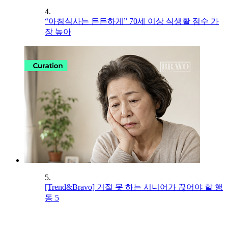
4.
“아침식사는 든든하게” 70세 이상 식생활 점수 가
장 높아
5.
[Trend&Bravo] 거절 못 하는 시니어가 끊어야 할 행
동 5