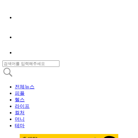
전체뉴스
피플
헬스
라이프
컬처
머니
테마