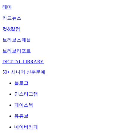
테마
카드뉴스
컷&칼럼
브라보스페셜
브라보리포트
DIGITAL LIBRARY
50+ 시니어 신춘문예
블로그
인스타그램
페이스북
유튜브
네이버카페