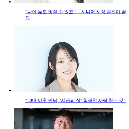
“나이 듦도 멋질 수 있죠”… 시니어 시장 길잡이 꿈
꿔
“50대 이후 만남, ‘지금의 삶’ 함께할 사람 찾는 것”