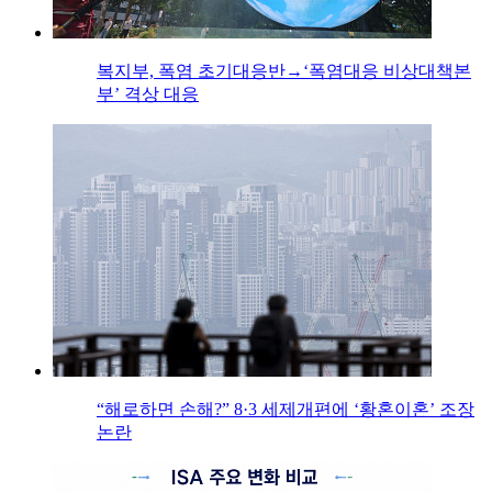
복지부, 폭염 초기대응반→‘폭염대응 비상대책본
부’ 격상 대응
“해로하면 손해?” 8·3 세제개편에 ‘황혼이혼’ 조장
논란