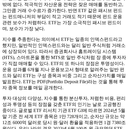
밖에 없다. 적극적인 자산운용 전략은 잦은 매매를 동반하고,
그만큼 거래 수수료가 증가한다. 반면 ETF 같은 패시브 펀드
는 펀드매니저의 부담이 적고 거래도 적기 때문에 펀드 운용
관련 보수가 저렴하다. ETF는 가장 소극적인 패시브 펀드이
며, 보수가 가장 낮다.
지수를 추종한다는 의미에서 ETF는 일종의 인덱스펀드라고
했지만, 일반적인 인덱스펀드와는 달리 일반 주식처럼 거래소
에 상장되어 있다. 따라서 증권회사나 홈트레이딩 시스템
(HTS), 스마트폰을 통한 MTS로 일반 주식처럼 장 중에 투자자
가 직접 매매할 수 있다. ETF의 또 하나의 장점은 투명성이다.
운용 성과를 6개월 지나 운용보고서 형태로 알려주는 일반 펀
드와 달리 ETF는 구성 종목과 비중 그리고 순자산가치를 매일
발표한다. ETF는 PDF(Portfolio Deposit File)라는 것을 통해 투
자 종목 정보를 매일 공개한다.
투자 대상의 다양성, 지수를 통한 분산투자, 저렴한 비용, 편리
성과 투명성 등의 장점을 갖춘 ETF의 인기는 날로 고공행진
중이다. 글로벌 ETF 리서치 기관 ETF GI에 따르면 2024년 5월
말 기준 전 세계 ETF 종목은 1만 728개이고, 순자산 규모는 약
12조 6000억 달러로 당시 원·달러 환율을 적용하면 1경 7380조
원이다. 우리나라의 경우 2023년 6월 100조 원 규모였던 ETF