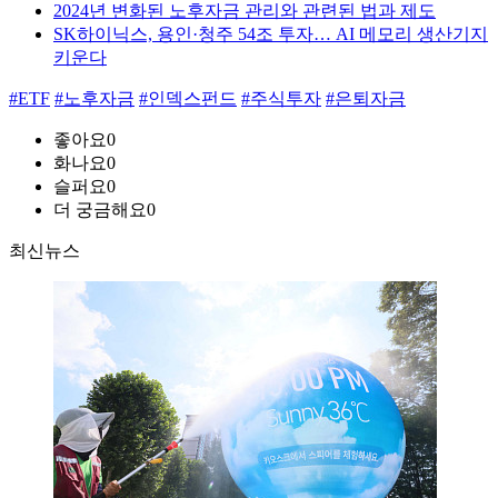
2024년 변화된 노후자금 관리와 관련된 법과 제도
SK하이닉스, 용인·청주 54조 투자… AI 메모리 생산기지
키운다
#ETF
#노후자금
#인덱스펀드
#주식투자
#은퇴자금
좋아요
0
화나요
0
슬퍼요
0
더 궁금해요
0
최신뉴스