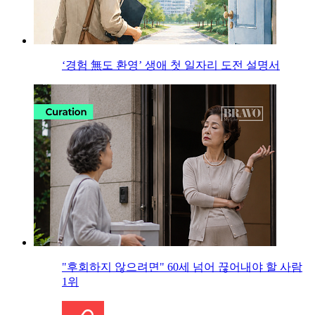
‘경험 無도 환영’ 생애 첫 일자리 도전 설명서
"후회하지 않으려면" 60세 넘어 끊어내야 할 사람
1위