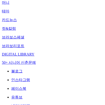
머니
테마
카드뉴스
컷&칼럼
브라보스페셜
브라보리포트
DIGITAL LIBRARY
50+ 시니어 신춘문예
블로그
인스타그램
페이스북
유튜브