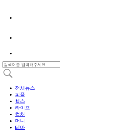
전체뉴스
피플
헬스
라이프
컬처
머니
테마