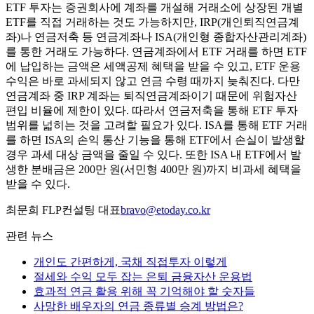
ETF 투자는 증권회사에 계좌를 개설해 거래소에 상장된 개별
ETF를 직접 거래하는 것도 가능하지만, IRP(개인퇴직연금계
좌)나 연금저축 등 연금계좌나 ISA(개인형 종합자산관리계좌)
를 통한 거래도 가능하다. 연금계좌에서 ETF 거래를 하면 ETF
에 납입하는 금액은 세액공제 혜택을 받을 수 있고, ETF 운용
수익은 바로 과세되지 않고 연금 수령 때까지 늦춰진다. 다만
연금계좌 중 IRP 계좌는 퇴직연금계좌이기 때문에 위험자산
편입 비율에 제한이 있다. 따라서 연금저축을 통해 ETF 투자
범위를 넓히는 것을 고려할 필요가 있다. ISA를 통해 ETF 거래
를 하면 ISA의 손익 통산 기능을 통해 ETF에서 손실이 발생할
경우 과세 대상 금액을 줄일 수 있다. 또한 ISA 내 ETF에서 발
생한 분배금은 200만 원(서민형 400만 원)까지 비과세 혜택을
받을 수 있다.
최문희 FLP컨설팅 대표
bravo@etoday.co.kr
관련 뉴스
개인도 간편하게, 국채 직접투자 이렇게
절세와 수익 모두 잡는 은퇴 금융자산 운용법
효과적 연금 활용 위해 꼭 기억해야 할 숫자들
사망한 배우자의 연금 종류별 승계 방법은?