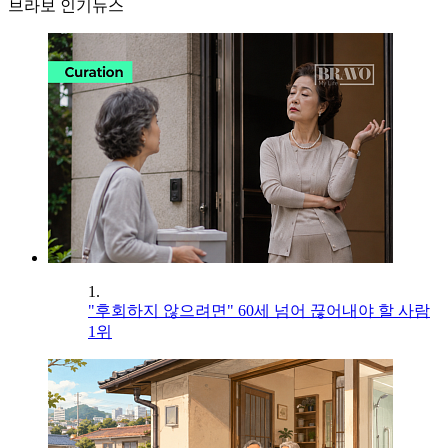
브라보 인기뉴스
1.
"후회하지 않으려면" 60세 넘어 끊어내야 할 사람
1위