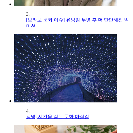
3.
[브라보 문화 이슈] 유방암 투병 후 더 단단해진 박
미선
4.
광명, 시간을 걷는 문화 마실길