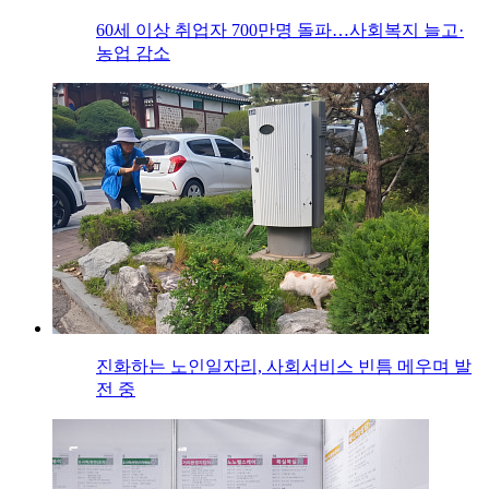
60세 이상 취업자 700만명 돌파…사회복지 늘고·
농업 감소
진화하는 노인일자리, 사회서비스 빈틈 메우며 발
전 중