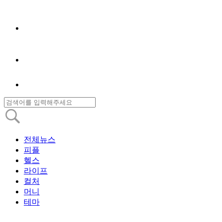
전체뉴스
피플
헬스
라이프
컬처
머니
테마