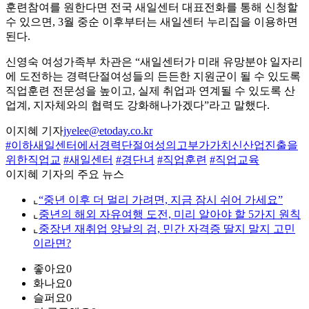
훈련참여를 원한다면 전국 새일센터 대표전화를 통해 신청할
수 있으면, 3월 중순 이후부터는 새일센터 누리집을 이용하면
된다.
신영숙 여성가족부 차관은 “새일센터가 미래 유망분야 일자리
에 도전하는 경력단절여성들의 든든한 지원군이 될 수 있도록
직업훈련 전문성을 높이고, 실제 취업과 연계될 수 있도록 산
업계, 지자체와의 협력도 강화해나가겠다”라고 말했다.
이지혜 기자
jyelee@etoday.co.kr
#이하새일센터에서경력단절여성의고부가가치신산업진출을
위한직업교
#새일센터
#경단녀
#직업훈련
#직업교육
이지혜 기자의 주요 뉴스
⌞
“중년 이후 더 멀리 가려면, 지금 잠시 쉬어 가세요”
⌞
중년의 해외 자유여행 도전, 미리 알아야 할 5가지 원칙
⌞
중장년 재취업 양날의 검, 민간 자격증 딸지 말지 고민
이라면?
좋아요
0
화나요
0
슬퍼요
0