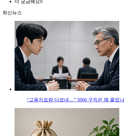
더 궁금해요
0
최신뉴스
“고용지표랑 다르네…” 5060 구직은 왜 줄었나