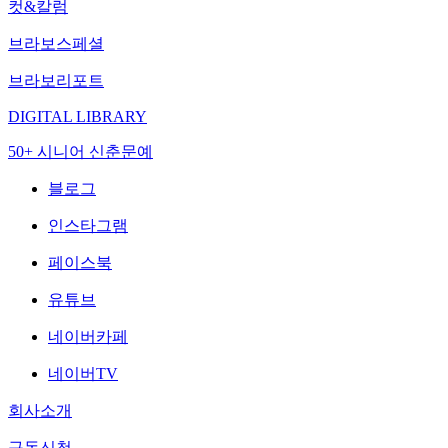
컷&칼럼
브라보스페셜
브라보리포트
DIGITAL LIBRARY
50+ 시니어 신춘문예
블로그
인스타그램
페이스북
유튜브
네이버카페
네이버TV
회사소개
구독신청