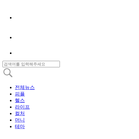
전체뉴스
피플
헬스
라이프
컬처
머니
테마