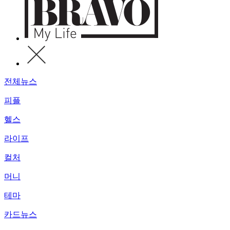
전체뉴스
피플
헬스
라이프
컬처
머니
테마
카드뉴스