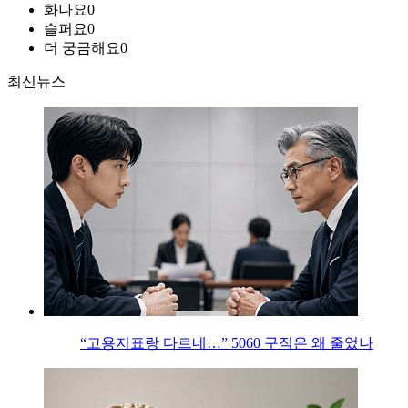
화나요
0
슬퍼요
0
더 궁금해요
0
최신뉴스
“고용지표랑 다르네…” 5060 구직은 왜 줄었나