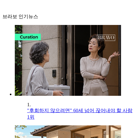
브라보 인기뉴스
1.
"후회하지 않으려면" 60세 넘어 끊어내야 할 사람
1위