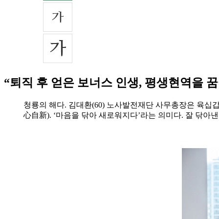
“퇴직 후 얻은 보너스 인생, 평생현역을 
청룡의 해다. 김대환(60) 노사발전재단 사무총장은 육십갑
心自新). ‘마음을 닦아 새로워지다’라는 의미다. 잘 닦