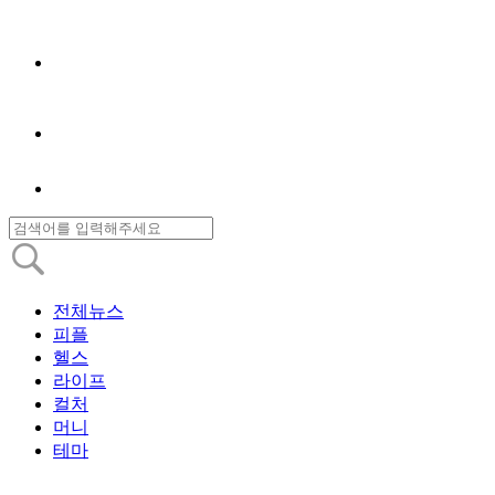
전체뉴스
피플
헬스
라이프
컬처
머니
테마