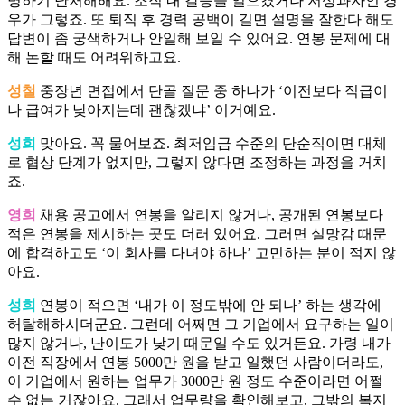
명하기 난처해해요. 조직 내 갈등을 일으켰거나 저성과자인 경
우가 그렇죠. 또 퇴직 후 경력 공백이 길면 설명을 잘한다 해도
답변이 좀 궁색하거나 안일해 보일 수 있어요. 연봉 문제에 대
해 논할 때도 어려워하고요.
성철
중장년 면접에서 단골 질문 중 하나가 ‘이전보다 직급이
나 급여가 낮아지는데 괜찮겠냐’ 이거예요.
성희
맞아요. 꼭 물어보죠. 최저임금 수준의 단순직이면 대체
로 협상 단계가 없지만, 그렇지 않다면 조정하는 과정을 거치
죠.
영희
채용 공고에서 연봉을 알리지 않거나, 공개된 연봉보다
적은 연봉을 제시하는 곳도 더러 있어요. 그러면 실망감 때문
에 합격하고도 ‘이 회사를 다녀야 하나’ 고민하는 분이 적지 않
아요.
성희
연봉이 적으면 ‘내가 이 정도밖에 안 되나’ 하는 생각에
허탈해하시더군요. 그런데 어쩌면 그 기업에서 요구하는 일이
많지 않거나, 난이도가 낮기 때문일 수도 있거든요. 가령 내가
이전 직장에서 연봉 5000만 원을 받고 일했던 사람이더라도,
이 기업에서 원하는 업무가 3000만 원 정도 수준이라면 어쩔
수 없는 거잖아요. 그래서 업무량을 확인해보고, 그밖의 복지