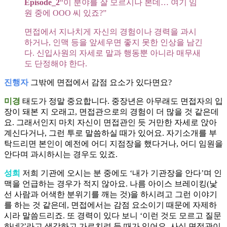
Episode_2
“이 분야를 잘 모르시나 본데… 여기 임
원 중에 OOO 씨 있죠?”
면접에서 지나치게 자신의 경험이나 경력을 과시
하거나, 인맥 등을 앞세우면 좋지 못한 인상을 남긴
다. 신입사원의 자세로 말과 행동뿐 아니라 매무새
도 단정해야 한다.
진행자
그밖에 면접에서 감점 요소가 있다면요?
미경
태도가 정말 중요합니다. 중장년은 아무래도 면접자의 입
장이 돼본 지 오래고, 면접관으로의 경험이 더 많을 것 같은데
요. 그래서인지 마치 자신이 면접관인 듯 거만한 자세로 앉아
계신다거나, 그런 투로 말씀하실 때가 있어요. 자기소개를 부
탁드리면 본인이 예전에 어디 지점장을 했다거나, 어디 임원을
안다며 과시하시는 경우도 있죠.
성희
저희 기관에 오시는 분 중에도 ‘내가 기관장을 안다’며 인
맥을 언급하는 경우가 적지 않아요. 나름 아이스 브레이킹(낯
선 사람과 어색한 분위기를 깨는 것)을 하시려고 그런 이야기
를 하는 것 같은데, 면접에서는 감점 요소이기 때문에 자제하
시라 말씀드리죠. 또 경력이 있다 보니 ‘이런 것도 모르고 질문
하네?’라고 생각하고 가르치려 들 때가 있어요. 사실 면접관이