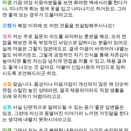
미경
가끔 여성 지원자분들을 보면 화려한 액세서리를 한다거
나, 지나치게 튀는 원색 옷을 입고 나타나기도 하거든요. 그러
면 좋게 보는 경우가 드물더라고요.
진행자
복장 이외에 또 어떤 것들을 컨설팅해주시나요?
영희
저는 주로 질문의 의도를 파악하는 훈련을 해요. 모의 면
접을 해보면 유독 부정적인 뉘앙스로 답하시는 분들이 있어요.
실제 마음은 그렇지 않은데도요. 결국 마음이 바뀌어야 내뱉는
말도 바뀌거든요. 그렇게 긍정적인 자기 인식을 통해 자존감이
높아지면 훨씬 자신감 넘치게 면접을 치를 수 있고, 채용 결과
도 좋게 나오는 것 같아요. 더불어 신입사원의 마인드로 임하
시도록 조언해드리곤 하죠.
성철
맞습니다. 품성이나 마음가짐이 개선되지 않은 채 단순히
면접 스킬만 높인 상태라면, 결국 채용되더라도 직장 생활을
오래 유지하기 어렵더라고요.
성희
사실 단편적으로 알려드릴 수 있는 듣기 좋은 답변들은
있죠. 그런데 자신과 동떨어진 이야기라 느끼면 거짓말을 한다
는 생각에 내뱉지 못하시더라고요.
미경
그래서 저는 조금 불편한 내용이라도 가급적 솔직하게 말