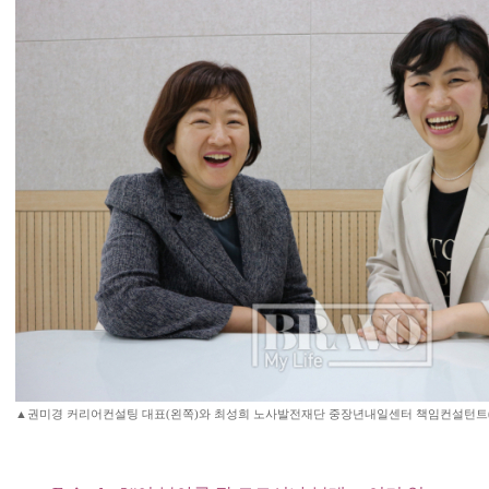
▲권미경 커리어컨설팅 대표(왼쪽)와 최성희 노사발전재단 중장년내일센터 책임컨설턴트(브