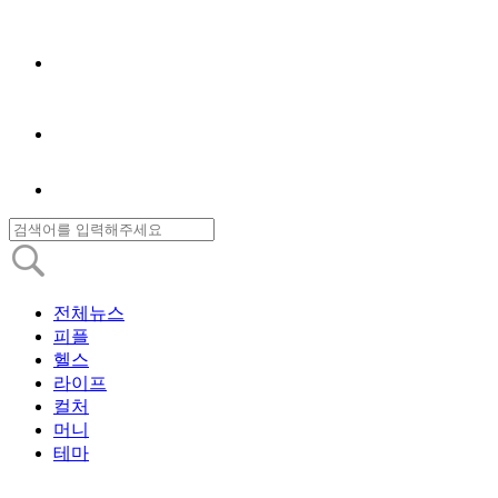
전체뉴스
피플
헬스
라이프
컬처
머니
테마