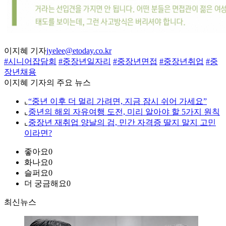
이지혜 기자
jyelee@etoday.co.kr
#시니어잡담회
#중장년일자리
#중장년면접
#중장년취업
#중
장년채용
이지혜 기자의 주요 뉴스
⌞
“중년 이후 더 멀리 가려면, 지금 잠시 쉬어 가세요”
⌞
중년의 해외 자유여행 도전, 미리 알아야 할 5가지 원칙
⌞
중장년 재취업 양날의 검, 민간 자격증 딸지 말지 고민
이라면?
좋아요
0
화나요
0
슬퍼요
0
더 궁금해요
0
최신뉴스