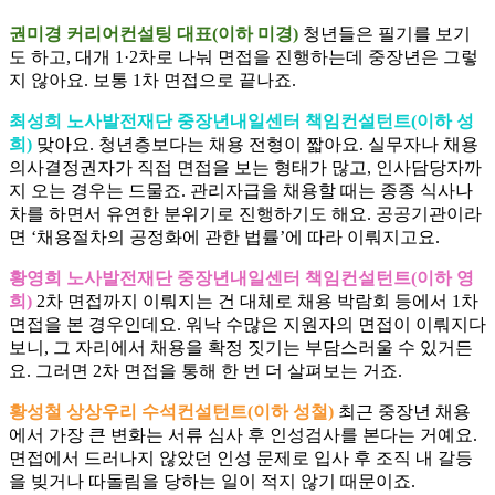
권미경 커리어컨설팅 대표(이하 미경)
청년들은 필기를 보기
도 하고, 대개 1·2차로 나눠 면접을 진행하는데 중장년은 그렇
지 않아요. 보통 1차 면접으로 끝나죠.
최성희 노사발전재단 중장년내일센터 책임컨설턴트(이하 성
희)
맞아요. 청년층보다는 채용 전형이 짧아요. 실무자나 채용
의사결정권자가 직접 면접을 보는 형태가 많고, 인사담당자까
지 오는 경우는 드물죠. 관리자급을 채용할 때는 종종 식사나
차를 하면서 유연한 분위기로 진행하기도 해요. 공공기관이라
면 ‘채용절차의 공정화에 관한 법률’에 따라 이뤄지고요.
황영희 노사발전재단 중장년내일센터 책임컨설턴트(이하 영
희)
2차 면접까지 이뤄지는 건 대체로 채용 박람회 등에서 1차
면접을 본 경우인데요. 워낙 수많은 지원자의 면접이 이뤄지다
보니, 그 자리에서 채용을 확정 짓기는 부담스러울 수 있거든
요. 그러면 2차 면접을 통해 한 번 더 살펴보는 거죠.
황성철 상상우리 수석컨설턴트(이하 성철)
최근 중장년 채용
에서 가장 큰 변화는 서류 심사 후 인성검사를 본다는 거예요.
면접에서 드러나지 않았던 인성 문제로 입사 후 조직 내 갈등
을 빚거나 따돌림을 당하는 일이 적지 않기 때문이죠.