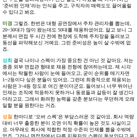
‘준비된 인재’라는 인식을 주고, 구직자의 매력도도 끌어올릴
수 있다고 봐요.
미경
그렇죠. 한번은 대형 공연장에서 주차 관리자를 뽑는데,
20~30대가 많이 왔는데도 50대를 채용하셨어요. 알고 보니 그
분께서 면접 두 시간 전에 현장에 도착해 주차장을 둘러보고
동선을 파악해보신 거예요. 그런 준비성은 높이 살 수밖에 없
죠.
성희
결국 나이나 스펙이 가장 중요한 건 아닌 것 같아요. 저는
종종 외부 면접관 형태로 채용 전형에 참여하는데요. 제 시각
에서는 탁월한 사람이 눈에 들어오고, 굳이 순위를 매기자면
1~2등이다 싶은 분들이 있어요. 그런데 최종적으로 채용되는
사람은 3~4등 정도로 여긴 분이더군요. 들어보니 너무 뛰어난
인재는 조직에 적응하지 못하거나 동료들과 갈등이 잘 생긴다
더라고요. 그래서 화려한 능력을 갖춘 분보다는 무던하게 오래
일할 분을 원한다는 거죠.
성철
한마디로 ‘오버 스펙’은 부담스러운 것 같아요. 회사 역량
대비 너무 출중한 분이 오면 이직 확률이 높은 것도 사실이고
요. 아무래도 회사에 적합한 적정 수준의 인재를 뽑을 수밖에
없죠. 그러니 면접장에서 다른 지원자의 스펙이 돋보인다고 위