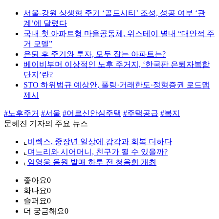
서울-강원 상생형 주거 ‘골드시티’ 조성, 성공 여부 ‘관
계’에 달렸다
국내 첫 아파트형 마을공동체, 위스테이 별내 “대안적 주
거 모델”
은퇴 후 주거와 투자, 모두 잡는 아파트는?
베이비부머 이상적인 노후 주거지, ‘한국판 은퇴자복합
단지’란?
STO 하위법규 예상안, 풀링·거래한도·정형증권 로드맵
제시
#노후주거
#서울
#어르신안심주택
#주택공급
#복지
문혜진 기자의 주요 뉴스
⌞
비렉스, 중장년 일상에 감각과 회복 더하다
⌞
며느리와 시어머니, 친구가 될 수 있을까?
⌞
임영웅 음원 발매 하루 전 청음회 개최
좋아요
0
화나요
0
슬퍼요
0
더 궁금해요
0