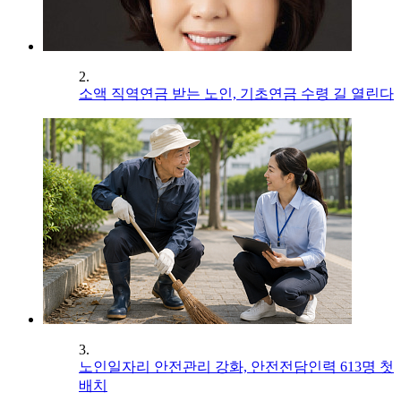
2.
소액 직역연금 받는 노인, 기초연금 수령 길 열린다
3.
노인일자리 안전관리 강화, 안전전담인력 613명 첫
배치