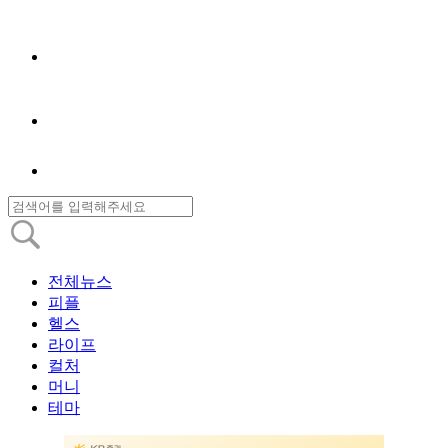
전체뉴스
피플
헬스
라이프
컬처
머니
테마