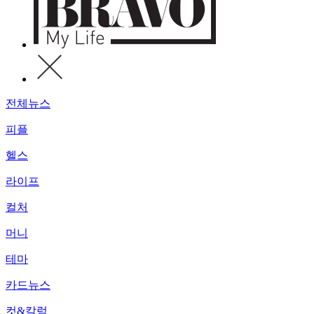
전체뉴스
피플
헬스
라이프
컬처
머니
테마
카드뉴스
컷&칼럼