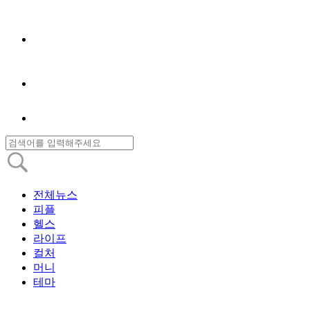
전체뉴스
피플
헬스
라이프
컬처
머니
테마