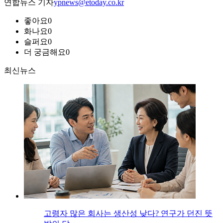
연합뉴스 기자
ypnews@etoday.co.kr
좋아요
0
화나요
0
슬퍼요
0
더 궁금해요
0
최신뉴스
고령자 많은 회사는 생산성 낮다? 연구가 던진 뜻