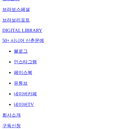
브라보스페셜
브라보리포트
DIGITAL LIBRARY
50+ 시니어 신춘문예
블로그
인스타그램
페이스북
유튜브
네이버카페
네이버TV
회사소개
구독신청