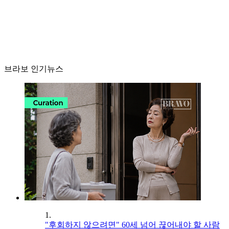
브라보 인기뉴스
1.
"후회하지 않으려면" 60세 넘어 끊어내야 할 사람