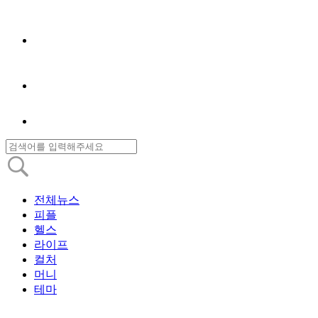
전체뉴스
피플
헬스
라이프
컬처
머니
테마