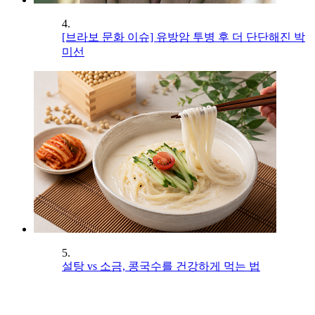
4.
[브라보 문화 이슈] 유방암 투병 후 더 단단해진 박
미선
5.
설탕 vs 소금, 콩국수를 건강하게 먹는 법