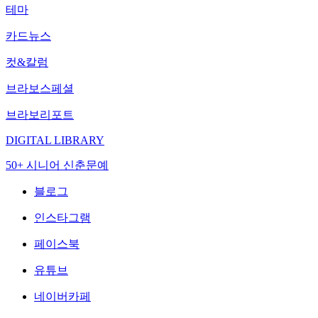
테마
카드뉴스
컷&칼럼
브라보스페셜
브라보리포트
DIGITAL LIBRARY
50+ 시니어 신춘문예
블로그
인스타그램
페이스북
유튜브
네이버카페