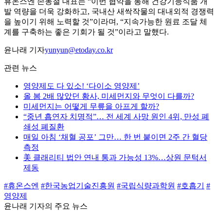
휴온스엔 손동철 대표는 “이번 협약을 통해 건강기능식품 개
발 역량을 더욱 강화하고, 국내산 새싹작물의 대내외적 경쟁력
을 높이기 위해 노력할 것”이라며, “지속가능한 원료 조달 체
계를 구축하는 좋은 기회가 될 것”이라고 말했다.
윤나래 기자
yunyun@etoday.co.kr
관련 뉴스
영양제도 다 있소! ‘다이소 영양제’
올 봄 2배 많았던 황사, 미세먼지와 무엇이 다를까?
미세먼지는 어떻게 무릎을 아프게 할까?
“중년 흡연자 치명적”… 전 세계 사망 원인 4위, 만성 폐
쇄성 폐질환
매일 아침 ‘채혈 공포’ 그만… 한 번 붙이면 2주 간 혈당
측정
美 클래리티 법안 연내 통과 가능성 13%…상원 문턱서
제동
#휴온스엔
#한국농업기술진흥원
#국립식량과학원
#호흡기
#
영양제
윤나래 기자의 주요 뉴스