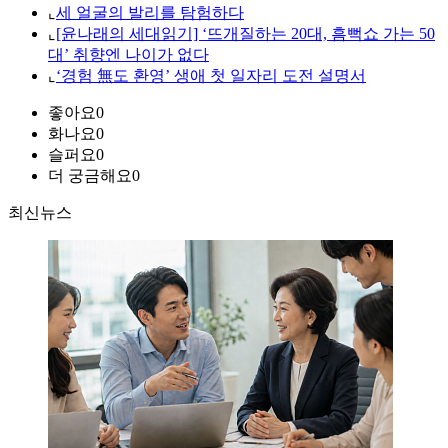
⌞
세 얼굴의 발리를 탐험하다
⌞
[윤나래의 세대읽기] ‘뜨개질하는 20대, 흠뻑쇼 가는 50
대’ 취향엔 나이가 없다
⌞
‘경험 無도 환영’ 생애 첫 일자리 도전 설명서
좋아요
0
화나요
0
슬퍼요
0
더 궁금해요
0
최신뉴스