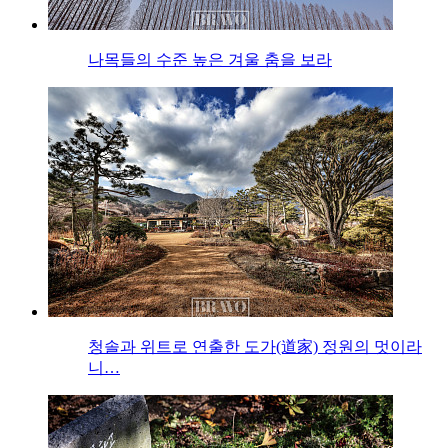
나목들의 수준 높은 겨울 춤을 보라
청솔과 위트로 연출한 도가(道家) 정원의 멋이라
니…