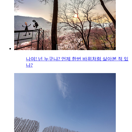
나여! 넌 누구냐? 언제 한번 바위처럼 살아본 적 있
나?