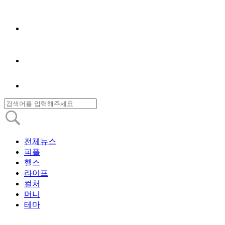
전체뉴스
피플
헬스
라이프
컬처
머니
테마