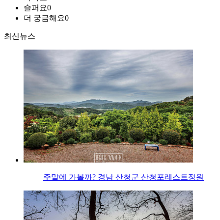
슬퍼요
0
더 궁금해요
0
최신뉴스
주말에 가볼까? 경남 산청군 산청포레스트정원