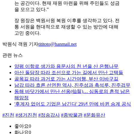
는 공간이다. 현재 재원 마련을 위해 주민들도 성금
을 모으고 있다.”
장 원장은 백원서원 복원 이후를 생각하고 있다. 전
통 서원을 현대적으로 재생할 수 있는 방안에 대해
고민 중이다.
박원식 객원 기자
tititoto@hanmail.net
관련 뉴스
양평 이항로 생가와 용문사의 천 년을 산 은행나무
아산 돌담장 따라 조선으로 가는 길에서 만난 고택들
골목길 따라 과거로 가는 시간여행, 부산 이바구길
남강 따라 흐른 선연한 역사, 진주성과 촉석루, 진주검무
동해 바닷가에서 만난 선옹(仙翁)… 심동로의 흔적 남은
해암정
'후계자 없어도 기업은 남긴다' 29년 만에 바뀐 승계 공식
#진천
#생거진천
#정송강사
#종박물관
#문화유산
좋아요
0
화나요
0