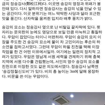
금의 정송강사(鄭松江祠)다. 이곳엔 송강의 영정과 위패가 봉
안돼 있다. 다시 말하자면 정송강사는 송강의 넋을 만날 수 있
는 공간이다. 이곳 분위기는 여느 딱딱한 사당과 달라 포근한
맛을 풍긴다. 산자락을 움켜쥔 입지라 배후 풍치가 밝다.
송강의 묘소는 정송강사 옆으로 난 비탈길 끝자락에 있다. 묏
자리는 문외한의 눈에도 명당으로 보일 만큼 아늑하고 훤칠하
다. 우암이 잡았다는 터이니 어련하랴. 우암이 송강의 묘지 이
장을 주도한 건 송강의 묘소에 물이 차 고민이라는 후손의 하
소연을 접하고서였다. 그런데 우암이 하필 진천을 택해 이장
작업을 한 건 어떤 이유에서일까. 여기에는 일련의 정치적 고
려가 있었다. 우암은 영남계 서원 세력을 견제하기 위해 충북
지역에 서원 다수를 건립했는데, 서인의 영수 송강의 묘소를
진천으로 이장한 것도 같은 의도에서였다. 정송강사 남쪽엔
‘송강정철신도비’가 있다. 비의 총 높이는 3m에 달해 웅장하
다. 비문을 쓴 이는 우암이다.