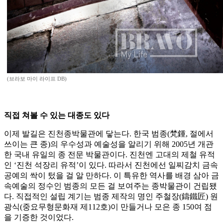
(브라보 마이 라이프 DB)
직접 쳐볼 수 있는 대종도 있다
이제 발길은 진천종박물관에 닿는다. 한국 범종(梵鍾, 절에서
쓰이는 큰 종)의 우수성과 예술성을 알리기 위해 2005년 개관
한 국내 유일의 종 전문 박물관이다. 진천엔 고대의 제철 유적
인 ‘진천 석장리 유적’이 있다. 따라서 진천에선 일찌감치 금속
공예의 싹이 텄을 걸 알 만하다. 이 특유한 역사를 배경 삼아 금
속예술의 정수인 범종의 모든 걸 보여주는 종박물관이 건립됐
다. 직접적인 설립 계기는 범종 제작의 명인 주철장(鑄鐵匠) 원
광식(중요무형문화재 제112호)이 만들거나 모은 종 150여 점
을 기증한 것이었다.