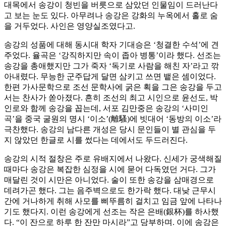
대목에서 송강이 청빈을 버릇으로 삼았던 인물임이 드러난다
고 보는 눈도 있다. 아무려나 송강은 강화의 누옥에서 홀로 숨
을 거두었다. 사인은 영양실조였다고.
송강의 성품에 대해 동시대 학자 기대승은 ‘청결한 수석’에 견
주었다. 율곡은 ‘강직하지만 속이 좁아 병통’이라 했다. 선조는
송강을 총애했지만 그가 죽자 ‘독기로 사람을 해친 자’라고 깎
아내렸다. 무능한 군주답게 달면 삼키고 쓰면 뱉은 셈이었다.
한편 가사문학으로 조선 문학사에 굵은 획을 그은 송강을 두고
서는 찬사가 쏟아졌다. 흔히 조선의 최고 시인으로 윤선도, 박
인로와 함께 송강을 꼽는데, 서포 김만중은 송강의 ‘사미인
곡’을 중국 굴원의 명시 ‘이소’(離騷)에 빗대어 ‘동방의 이소’라
극찬했다. 송강의 남다른 개성은 당시 문인들이 별 관심을 두
지 않았던 한글로 시를 썼다는 데에서도 두드러진다.
송강의 시적 절창은 주로 유배지에서 나왔다. 신세가 궁색해질
때마다 송강은 복잡한 심정을 시에 묻어 다독였던 거다. 그가
매달린 것이 시만은 아니었다. 술이 또한 송강을 삼매경으로
데려가곤 했다. 그는 음주벽으로도 한가락 했다. 대낮 근무시
간에 거나하게 취해 사모를 삐뚜름히 걸치고 임금 앞에 나타나
기도 했다지. 이런 송강에게 선조는 작은 은배(銀杯)를 하사했
다. “이 잔으로 하루 한 잔만 마시라”고 당부하며. 이에 송강은