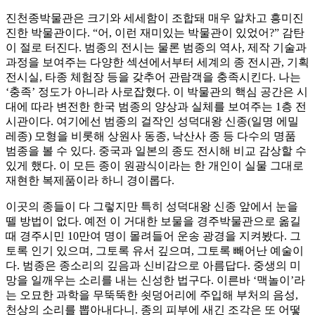
진천종박물관은 크기와 세세함이 조합돼 매우 알차고 흥미진
진한 박물관이다. “어, 이런 재미있는 박물관이 있었어?” 감탄
이 절로 터진다. 범종의 전시는 물론 범종의 역사, 제작 기술과
과정을 보여주는 다양한 섹션에서부터 세계의 종 전시관, 기획
전시실, 타종 체험장 등을 갖추어 관람객을 충족시킨다. 나는
‘충족’ 정도가 아니라 사로잡혔다. 이 박물관의 핵심 공간은 시
대에 따라 변전한 한국 범종의 양상과 실체를 보여주는 1층 전
시관이다. 여기에선 범종의 걸작인 성덕대왕 신종(일명 에밀
레종) 모형을 비롯해 상원사 동종, 낙산사 종 등 다수의 명품
범종을 볼 수 있다. 중국과 일본의 종도 전시해 비교 감상할 수
있게 했다. 이 모든 종이 원광식이라는 한 개인이 실물 그대로
재현한 복제품이라 하니 경이롭다.
이곳의 종들이 다 그렇지만 특히 성덕대왕 신종 앞에서 눈을
뗄 방법이 없다. 예전 이 거대한 보물을 경주박물관으로 옮길
때 경주시민 10만여 명이 몰려들어 운송 광경을 지켜봤다. 그
토록 인기 있으며, 그토록 유서 깊으며, 그토록 빼어난 예술이
다. 범종은 종소리의 깊음과 신비감으로 아름답다. 중생의 미
망을 일깨우는 소리를 내는 신성한 법구다. 이른바 ‘맥놀이’라
는 오묘한 과학을 무뚝뚝한 쇳덩어리에 주입해 부처의 음성,
천상의 소리를 뽑아내다니. 종의 피부에 새긴 조각은 또 어떻