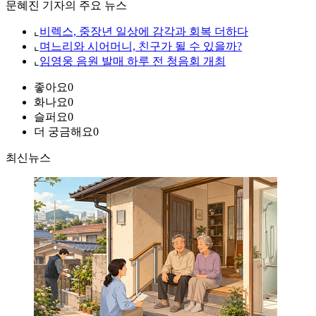
문혜진 기자의 주요 뉴스
⌞
비렉스, 중장년 일상에 감각과 회복 더하다
⌞
며느리와 시어머니, 친구가 될 수 있을까?
⌞
임영웅 음원 발매 하루 전 청음회 개최
좋아요
0
화나요
0
슬퍼요
0
더 궁금해요
0
최신뉴스