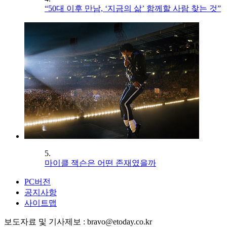
“50대 이후 만남, ‘지금의 삶’ 함께할 사람 찾는 것”
5.
마이클 잭슨은 어떤 존재였을까
PC버전
공지사항
사이트맵
보도자료 및 기사제보 : bravo@etoday.co.kr