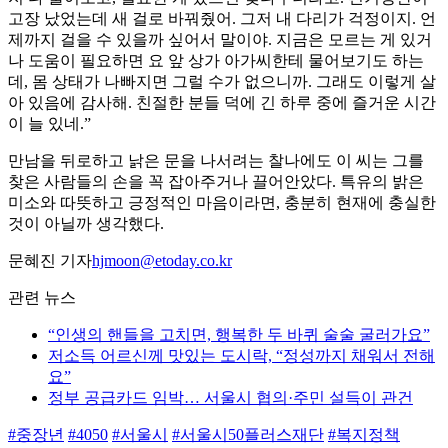
고장 났었는데 새 걸로 바꿔줬어. 그저 내 다리가 걱정이지. 언
제까지 걸을 수 있을까 싶어서 말이야. 지금은 모르는 게 있거
나 도움이 필요하면 요 앞 상가 아가씨한테 물어보기도 하는
데, 몸 상태가 나빠지면 그럴 수가 없으니까. 그래도 이렇게 살
아 있음에 감사해. 친절한 분들 덕에 긴 하루 중에 즐거운 시간
이 늘 있네.”
만남을 뒤로하고 낡은 문을 나서려는 찰나에도 이 씨는 그를
찾은 사람들의 손을 꼭 잡아주거나 끌어안았다. 특유의 밝은
미소와 따뜻하고 긍정적인 마음이라면, 충분히 현재에 충실한
것이 아닐까 생각했다.
문혜진 기자
hjmoon@etoday.co.kr
관련 뉴스
“인생의 핸들을 고치면, 행복한 두 바퀴 술술 굴러가요”
저소득 어르신께 맛있는 도시락, “정성까지 채워서 전해
요”
정부 공급카드 임박… 서울시 협의·주민 설득이 관건
#중장년
#4050
#서울시
#서울시50플러스재단
#복지정책