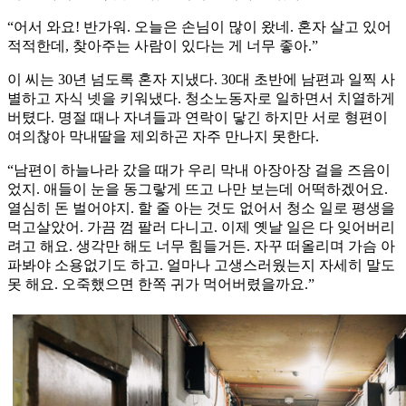
“어서 와요! 반가워. 오늘은 손님이 많이 왔네. 혼자 살고 있어
적적한데, 찾아주는 사람이 있다는 게 너무 좋아.”
이 씨는 30년 넘도록 혼자 지냈다. 30대 초반에 남편과 일찍 사
별하고 자식 넷을 키워냈다. 청소노동자로 일하면서 치열하게
버텼다. 명절 때나 자녀들과 연락이 닿긴 하지만 서로 형편이
여의찮아 막내딸을 제외하곤 자주 만나지 못한다.
“남편이 하늘나라 갔을 때가 우리 막내 아장아장 걸을 즈음이
었지. 애들이 눈을 동그랗게 뜨고 나만 보는데 어떡하겠어요.
열심히 돈 벌어야지. 할 줄 아는 것도 없어서 청소 일로 평생을
먹고살았어. 가끔 껌 팔러 다니고. 이제 옛날 일은 다 잊어버리
려고 해요. 생각만 해도 너무 힘들거든. 자꾸 떠올리며 가슴 아
파봐야 소용없기도 하고. 얼마나 고생스러웠는지 자세히 말도
못 해요. 오죽했으면 한쪽 귀가 먹어버렸을까요.”