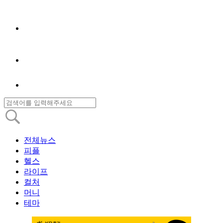
전체뉴스
피플
헬스
라이프
컬처
머니
테마