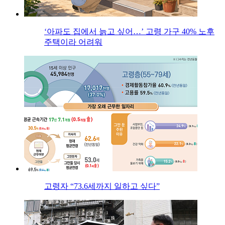
‘아파도 집에서 늙고 싶어…’ 고령 가구 40% 노후
주택이라 어려워
고령자 “73.6세까지 일하고 싶다”