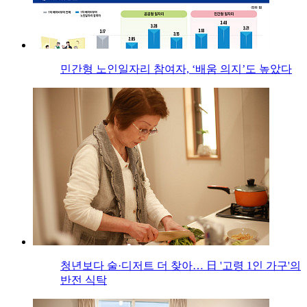
민간형 노인일자리 참여자, ‘배움 의지’도 높았다
청년보다 술·디저트 더 찾아… 日 '고령 1인 가구'의
반전 식탁