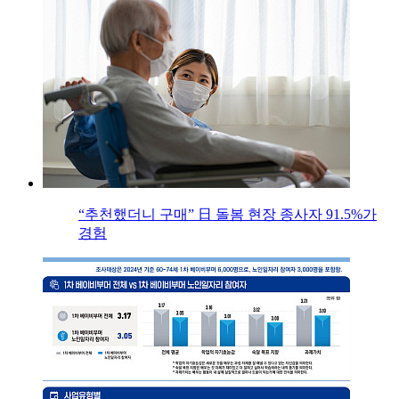
“추천했더니 구매” 日 돌봄 현장 종사자 91.5%가
경험