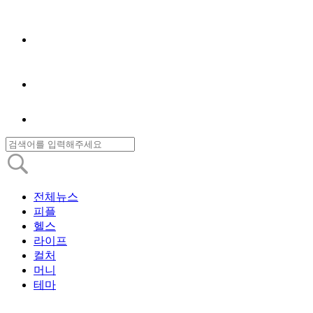
전체뉴스
피플
헬스
라이프
컬처
머니
테마