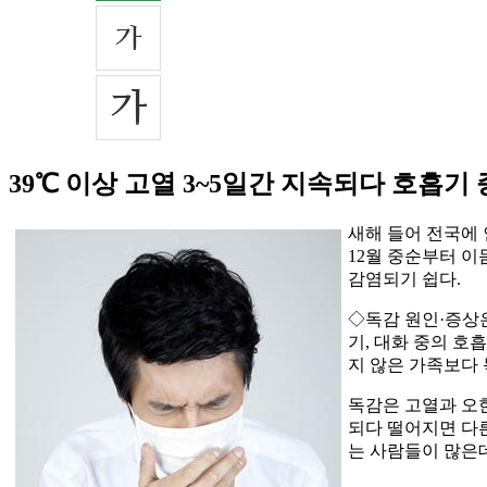
39℃ 이상 고열 3~5일간 지속되다 호흡기
새해 들어 전국에
12월 중순부터 이
감염되기 쉽다.
◇독감 원인·증상은
기, 대화 중의 호
지 않은 가족보다 
독감은 고열과 오한
되다 떨어지면 다른
는 사람들이 많은