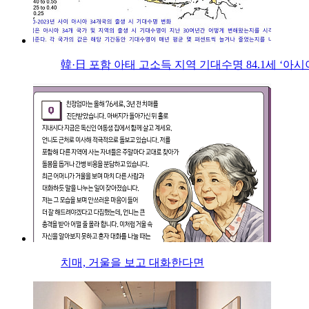
韓·日 포함 아태 고소득 지역 기대수명 84.1세 ‘아시
치매, 거울을 보고 대화한다면