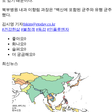
도 있기 때문이다.
북부병원 내과 이향림 과장은 “백신에 포함된 균주와 유행 균주가
했다.
김시영 기자
fnkim@etoday.co.kr
#건강한삶
#불청객
#독감
#인플루엔자
좋아요
0
화나요
0
슬퍼요
0
더 궁금해요
0
최신뉴스