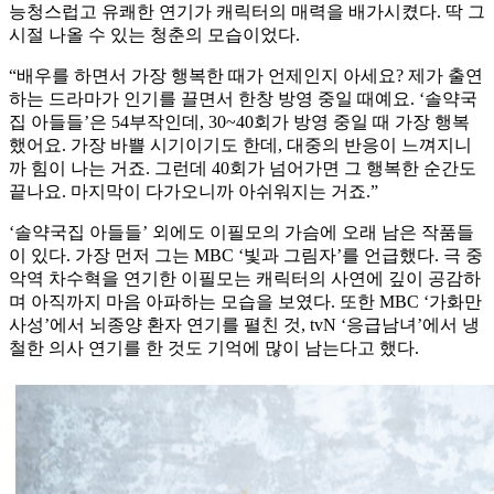
능청스럽고 유쾌한 연기가 캐릭터의 매력을 배가시켰다. 딱 그
시절 나올 수 있는 청춘의 모습이었다.
“배우를 하면서 가장 행복한 때가 언제인지 아세요? 제가 출연
하는 드라마가 인기를 끌면서 한창 방영 중일 때예요. ‘솔약국
집 아들들’은 54부작인데, 30~40회가 방영 중일 때 가장 행복
했어요. 가장 바쁠 시기이기도 한데, 대중의 반응이 느껴지니
까 힘이 나는 거죠. 그런데 40회가 넘어가면 그 행복한 순간도
끝나요. 마지막이 다가오니까 아쉬워지는 거죠.”
‘솔약국집 아들들’ 외에도 이필모의 가슴에 오래 남은 작품들
이 있다. 가장 먼저 그는 MBC ‘빛과 그림자’를 언급했다. 극 중
악역 차수혁을 연기한 이필모는 캐릭터의 사연에 깊이 공감하
며 아직까지 마음 아파하는 모습을 보였다. 또한 MBC ‘가화만
사성’에서 뇌종양 환자 연기를 펼친 것, tvN ‘응급남녀’에서 냉
철한 의사 연기를 한 것도 기억에 많이 남는다고 했다.