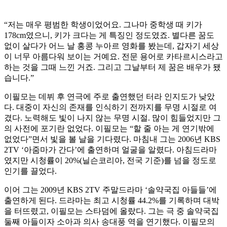
“저는 매우 평범한 학생이었어요. 그나마 중학생 때 키가
178cm였으니, 키가 크다는 게 특징인 정도였죠. 별다른 꿈도
없이 살다가 어느 날 홍콩 누아르 영화를 봤는데, 갑자기 세상
이 너무 아름다워 보이는 거예요. 전문 용어로 카타르시스라고
하는 것을 그때 느낀 거죠. 그리고 그날부터 제 꿈은 배우가 됐
습니다.”
이필모는 데뷔 후 연극에 주로 출연했던 터라 인지도가 낮았
다. 대중이 자신의 존재를 인식하기 전까지를 무명 시절로 여
겼다. 노력해도 빛이 나지 않는 무명 시절. 많이 힘들었지만 그
의 사전에 포기란 없었다. 이필모는 “할 줄 아는 게 연기밖에
없었다”면서 빛을 볼 날을 기다렸다. 마침내 그는 2006년 KBS
2TV ‘아줌마가 간다’에 출연하며 얼굴을 알렸다. 아침드라마
였지만 시청률이 20%(닐슨코리아, 전국 기준)를 넘을 정도로
인기를 끌었다.
이어 그는 2009년 KBS 2TV 주말드라마 ‘솔약국집 아들들’에
출연하게 된다. 드라마는 최고 시청률 44.2%를 기록하며 대박
을 터뜨렸고, 이필모는 스타덤에 올랐다. 그는 극 중 솔약국집
둘째 아들이자 소아과 의사 송대풍 역을 연기했다. 이필모의