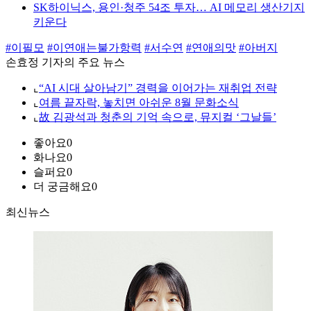
SK하이닉스, 용인·청주 54조 투자… AI 메모리 생산기지
키운다
#이필모
#이연애는불가항력
#서수연
#연애의맛
#아버지
손효정 기자의 주요 뉴스
⌞
“AI 시대 살아남기” 경력을 이어가는 재취업 전략
⌞
여름 끝자락, 놓치면 아쉬운 8월 문화소식
⌞
故 김광석과 청춘의 기억 속으로, 뮤지컬 ‘그날들’
좋아요
0
화나요
0
슬퍼요
0
더 궁금해요
0
최신뉴스