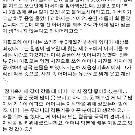
를 치르고 오랜만에 아버지를 찾아뵈었는데, 간병인분이 ‘혹
시 3월 초에 무슨 일이 있었냐’고 물어보시더라고요. 아버지가
그날 하루 종일 울었다고 하시는 거예요. 순간 소름이 확 돋았
습니다. 그런데 며칠 전 아버지를 뵈러 가니까 이제 엄마 얼굴
이 생각나지 않는다고 하시더라고요.”
이필모의 어머니는 쓰러진 후 3개월간 병상에 있다가 세상을
떠났다. 그는 힐링이 필요할 때 찾는 제주도에서 어머니를 보
내는 시간도 가졌지만, 아직 슬픔에서 벗어나지 못했다. 인터
뷰 당시 이필모는 영정 사진으로 쓰인 어머니 사진을 기자에게
공개하며 결국 눈물을 보였다. 지난해 서울장미축제에서 그가
직접 찍은 것으로, 사진 속 어머니는 유난히도 밝게 웃고 계신
다.
“장미축제에 같이 갔을 때 어머니께서 정말 좋아하셨는데….
그렇게 좋은 곳에 많이 못 모시고 다니고, 못 해드린 게 너무 많
아서 가슴이 아파요. 어머니는 자식만을 위해 살았는데 말이
죠. 어머니는 우리나라 격동기를 이끈 분이라고 생각해요. 나
라를 위해 뭘 했다는 게 아니라 모든 힘듦을 묵묵히 견뎌내고,
자식을 잘 키워내셨으니까요. 어머니 덕분에 배우 이필모도 있
는 것 같아요.”