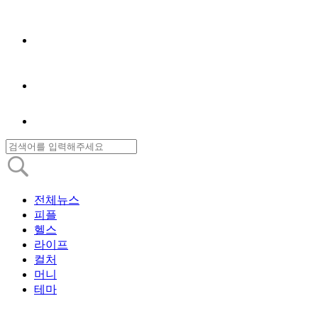
전체뉴스
피플
헬스
라이프
컬처
머니
테마