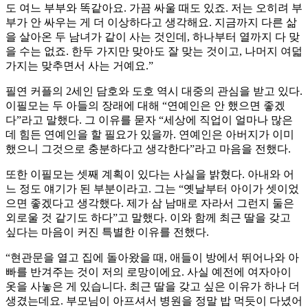
도 여느 부부와 똑같아요. 가끔 싸울 때도 있죠. 저는 오히려 부
부가 안 싸우는 게 더 이상하다고 생각해요. 지금까지 다른 삶
을 살아온 두 남녀가 같이 사는 것인데, 하나부터 열까지 다 맞
을 수는 없죠. 한두 가지만 맞아도 잘 맞는 것이고, 나머지 여덟
가지는 맞추면서 사는 거예요.”
필연 커플의 2세인 담호와 도호 역시 대중의 관심을 받고 있다.
이필모는 두 아들의 장래에 대해 “연예인은 안 했으면 좋겠
다”라고 말했다. 그 이유를 묻자 “세상에 직업이 얼마나 많은
데 힘든 연예인을 할 필요가 있을까. 연예인은 아버지가 이미
했으니 그것으로 충분하다고 생각한다”라고 마음을 전했다.
또한 이필모는 셋째 계획이 있다는 사실을 밝혔다. 아내와 어
느 정도 얘기가 된 부분이라고. 그는 “옛날부터 아이가 셋이었
으면 좋겠다고 생각했다. 제가 삼 남매로 자라서 그런지 둘은
외로울 것 같기도 하다”고 말했다. 이와 함께 최근 딸을 갖고
싶다는 마음이 커진 특별한 이유를 전했다.
“현관문을 열고 집에 돌아왔을 때, 애들이 방에서 뛰어나와 아
빠를 반겨주는 것이 저의 로망이에요. 사실 예전에 여자아이
옷을 사놓은 게 있습니다. 최근 딸을 갖고 싶은 이유가 하나 더
생겼는데요. 부모님이 아프셔서 병원을 정말 밥 먹듯이 다녔어