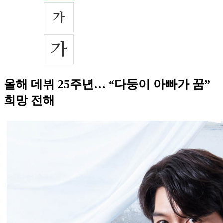
올해 데뷔 25주년… “다둥이 아빠가 꿈”
희망 전해