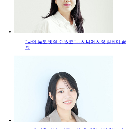
“나이 듦도 멋질 수 있죠”… 시니어 시장 길잡이 꿈
꿔