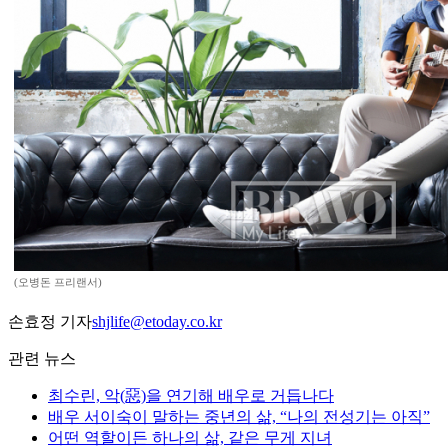
(오병돈 프리랜서)
손효정 기자
shjlife@etoday.co.kr
관련 뉴스
최수린, 악(惡)을 연기해 배우로 거듭나다
배우 서이숙이 말하는 중년의 삶, “나의 전성기는 아직”
어떤 역할이든 하나의 삶, 같은 무게 지녀