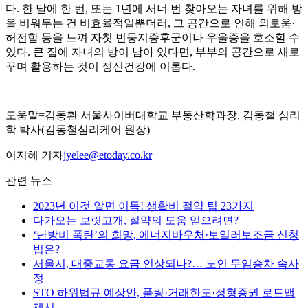
다. 한 달에 한 번, 또는 1년에 서너 번 찾아오는 자녀를 위해 방
을 비워두는 건 비효율적일뿐더러, 그 공간으로 인해 외로움·
허전함 등을 느껴 자칫 빈둥지증후군이나 우울증을 호소할 수
있다. 큰 집에 자녀의 방이 남아 있다면, 부부의 공간으로 새로
꾸며 활용하는 것이 정신건강에 이롭다.
도움말=김동환 서울사이버대학교 부동산학과장, 김동철 심리
학 박사(김동철심리케어 원장)
이지혜 기자
jyelee@etoday.co.kr
관련 뉴스
2023년 이것 알면 이득! 생활비 절약 팁 23가지
다가오는 보릿고개, 절약의 도움 얻으려면?
‘난방비 폭탄’의 희망, 에너지바우처·보일러보조금 신청
법은?
서울시, 대중교통 요금 인상되나?… 노인 무임승차 속사
정
STO 하위법규 예상안, 풀링·거래한도·정형증권 로드맵
제시