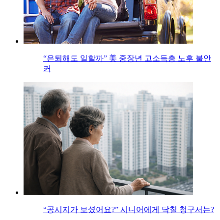
“은퇴해도 일할까” 美 중장년 고소득층 노후 불안
커
“공시지가 보셨어요?” 시니어에게 닥칠 청구서는?