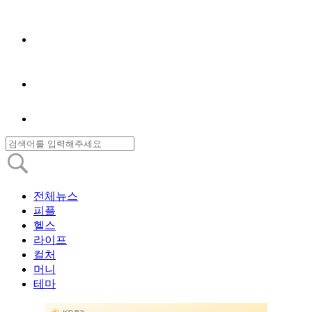
전체뉴스
피플
헬스
라이프
컬처
머니
테마