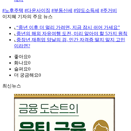
#노후주택
#다운사이징
#부동산세
#양도소득세
#주거비
이지혜 기자의 주요 뉴스
⌞
“중년 이후 더 멀리 가려면, 지금 잠시 쉬어 가세요”
⌞
중년의 해외 자유여행 도전, 미리 알아야 할 5가지 원칙
⌞
중장년 재취업 양날의 검, 민간 자격증 딸지 말지 고민
이라면?
좋아요
0
화나요
0
슬퍼요
0
더 궁금해요
0
최신뉴스