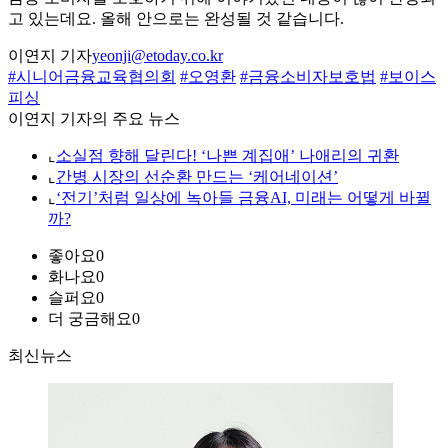
고 있는데요. 올해 안으로는 완성될 것 같습니다.
이연지 기자
yeonji@etoday.co.kr
#시니어금융교육협의회
#오영환
#금융소비자보호법
#보이스
피싱
이연지 기자의 주요 뉴스
⌞
소실점 향해 달린다! ‘나쁜 계집애’ 나애리의 귀환
⌞
간병 시장의 선순환 만드는 ‘케어네이션’
⌞
‘전기’처럼 일상에 녹아들 금융AI, 미래는 어떻게 바뀔
까?
좋아요
0
화나요
0
슬퍼요
0
더 궁금해요
0
최신뉴스