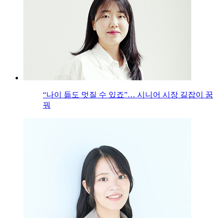
“나이 듦도 멋질 수 있죠”… 시니어 시장 길잡이 꿈
꿔