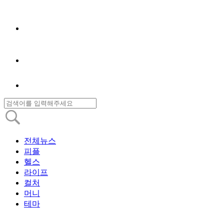
전체뉴스
피플
헬스
라이프
컬처
머니
테마