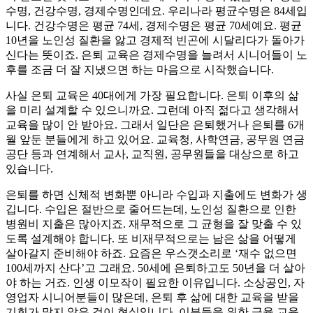
수명, 건강수명, 경제수명인데요. 우리나라 평균수명은 84세입
니다. 건강수명은 평균 74세, 경제수명은 평균 70세예요. 평균
10년을 노인성 질환을 앓고 경제적 빈곤에 시달리다가 돌아가
신다는 뜻이죠. 은퇴 교육은 경제수명을 늘려서 시니어들이 노
후를 조금 더 잘 지냈으면 하는 마음으로 시작했습니다.
사실 은퇴 교육은 40대에게 가장 필요합니다. 은퇴 이후의 삶
을 미리 설계할 수 있으니까요. 그런데 아직 젊다고 생각해서
교육을 많이 안 받아요. 그래서 일단은 은퇴했거나 은퇴를 6개
월 앞둔 분들에게 하고 있어요. 교육청, 사학연금, 공무원 연금
공단 등과 연계해서 교사, 교직원, 공무원들을 대상으로 하고
있습니다.
은퇴를 하면 신체적 변화뿐 아니라 수입과 지출에도 변화가 생
깁니다. 수입은 절반으로 줄어드는데, 노인성 질환으로 인한
병원비 지출은 많아지죠. 재무적으로 그 균형을 잘 맞출 수 있
도록 설계해야 합니다. 또 비재무적으로는 남은 삶을 어떻게
살아갈지 준비해야 하죠. 요즘은 우스갯소리로 ‘재수 없으면
100세까지 산다’고 그래요. 50세에 은퇴하고도 50년을 더 살아
야 하는 거죠. 인생 이모작이 필요한 이유입니다. 소상공인, 자
영업자 시니어분들이 많은데, 은퇴 후 삶에 대한 교육을 받을
기회가 많지 않은 것이 현실입니다. 이분들을 위한 금융 교육