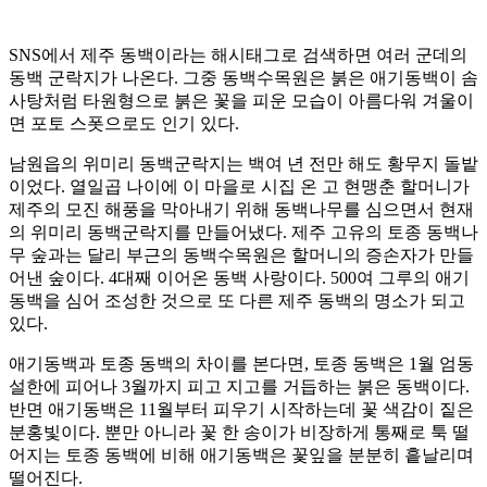
SNS에서 제주 동백이라는 해시태그로 검색하면 여러 군데의
동백 군락지가 나온다. 그중 동백수목원은 붉은 애기동백이 솜
사탕처럼 타원형으로 붉은 꽃을 피운 모습이 아름다워 겨울이
면 포토 스폿으로도 인기 있다.
남원읍의 위미리 동백군락지는 백여 년 전만 해도 황무지 돌밭
이었다. 열일곱 나이에 이 마을로 시집 온 고 현맹춘 할머니가
제주의 모진 해풍을 막아내기 위해 동백나무를 심으면서 현재
의 위미리 동백군락지를 만들어냈다. 제주 고유의 토종 동백나
무 숲과는 달리 부근의 동백수목원은 할머니의 증손자가 만들
어낸 숲이다. 4대째 이어온 동백 사랑이다. 500여 그루의 애기
동백을 심어 조성한 것으로 또 다른 제주 동백의 명소가 되고
있다.
애기동백과 토종 동백의 차이를 본다면, 토종 동백은 1월 엄동
설한에 피어나 3월까지 피고 지고를 거듭하는 붉은 동백이다.
반면 애기동백은 11월부터 피우기 시작하는데 꽃 색감이 짙은
분홍빛이다. 뿐만 아니라 꽃 한 송이가 비장하게 통째로 툭 떨
어지는 토종 동백에 비해 애기동백은 꽃잎을 분분히 흩날리며
떨어진다.