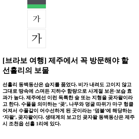
[브라보 여행] 제주에서 꼭 방문해야 할
선흘리의 보물
선흘리 동백동산은 습지를 품었다. 비가 내려도 고이지 않고
그대로 땅속에 스며든 지하수 함량으로 사계절 보온·보습 효
과가 높다. 제주에선 이런 독특한 숲 또는 지형을 곶자왈이라
고 한다. 수풀을 의미하는 ‘곶’, 나무와 덩굴 따위가 마구 헝클
어져서 수풀같이 어수선하게 된 곳이라는 ‘덤불’에 해당하는
‘자왈’, 곶자왈이다. 생태계의 보고인 곶자왈 동백동산은 제주
시 조천읍 선흘 1리에 있다.