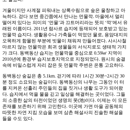
겨울이지만 사계절 피워내는 상록수림으로 숲은 울창하고 아
늑하다. 걷다 보면 중간쯤에서 만나는 먼물깍. 마을에서 멀리
떨어져 있다는 의미의 ‘먼물’과 끄트머리라는 뜻의 ‘깍’에서 유
래된 이름이다. 2011년 람사르 습지에 등재되어 보호받고 있는
먼물깍 습지다. 생활용수나 가축들이 먹었던 물로, 용암대지의
오목하게 함몰된 부분에 빗물이 채워져 만들어졌다. 사시사철
마르지 않는 먼물깍은 희귀 생물들의 서식지로도 생태적 가치
가 크다. 동백동산 습지는 먼물깍을 중심으로 0.59㎢ 지역이
2010년에 환경부 습지보호지역으로 지정되었다. 원시의 숨결
속에 비밀스럽게 자리 잡은 듯 먼물깍 주변은 온통 고요하다.
동백동산 숲길은 총 5.1km. 걷기에 따라 1시간 30분~2시간 30
분 정도 소요되는 숲길이다. 동백동산의 나무는 그동안 이 터
를 지켜온 선흘리 주민들의 집을 짓거나 생활 도구가 되어왔
다. 습지에서 먹을 물을 긷고 일상을 해결하는 곳이었다. 그들
의 소중한 삶의 터전이었던 생명의 못(池)이다. 이제는 이 모든
존재를 보존하기 위해 고민한다. 이곳에 가면 마을 공동체의
따뜻한 자연 지킴 모습을 보며 삼촌 해설사의 진솔한 해설을
들을 수도 있다.