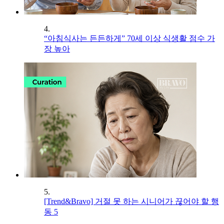
4.
“아침식사는 든든하게” 70세 이상 식생활 점수 가
장 높아
5.
[Trend&Bravo] 거절 못 하는 시니어가 끊어야 할 행
동 5