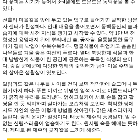
다 꽃피는 시기가 늦어서 3~4월에도 드문드문 동백꽃을 볼 수
있다.
선흘리 마을길을 앞에 두고 있는 입구로 들어가면 널찍한 방문
자 센터가 친절하다. 안내 내용을 훑어보면서 동백동산의 숲과
습지에 대한 사전 지식을 챙기고 시작할 수 있다. 약 1만 년 전
형성된 용암대지 위에 뿌리내린 숲, 곶자왈. 울퉁불퉁한 돌무
더기 길에 낙엽이 수북수북하다. 덩굴식물이 뒤엉키고 촘촘한
나무들로 겨울 숲은 여전히 푸르다. 열대 북방한계 식물과 한
대 남방한계 식물이 한 공간에 공존하는 독특한 식생의 숲이
다. 숲길 군데군데 다양한 형태의 숯막터가 남아 마을 주민들
의 살아온 생활상이 엿보인다.
밀림과도 같은 나무들 사이를 걷다 보면 적막함에 슬그머니 두
렵기까지 하다. 푸른 이끼로 뒤덮인 암석 사이로 아름드리나무
가 굵직한 뿌리를 드러냈다. 얽히고설키어 서로 손을 잡고 팔
짱을 낀 듯 의지하며 살아가는 모습처럼 보인다. 척박한 땅에
서도 자연의 숲은 이렇게 방법을 찾아간다. 맑은 새소리까지
들린다. 숲의 운치가 절정이다. 태곳적 제주의 풍경일까. 알 수
없는 신령스러움이 엄습하기도 한다. 원시림 속을 헤매는 듯하
다. 제대로 된 제주의 곶자왈을 느끼게 해준다.