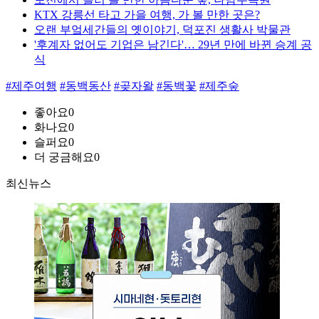
KTX 강릉선 타고 가을 여행, 가 볼 만한 곳은?
오랜 부엌세간들의 옛이야기, 덕포진 생활사 박물관
'후계자 없어도 기업은 남긴다'… 29년 만에 바뀐 승계 공
식
#제주여행
#동백동산
#곶자왈
#동백꽃
#제주숲
좋아요
0
화나요
0
슬퍼요
0
더 궁금해요
0
최신뉴스