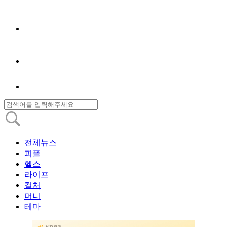
전체뉴스
피플
헬스
라이프
컬처
머니
테마