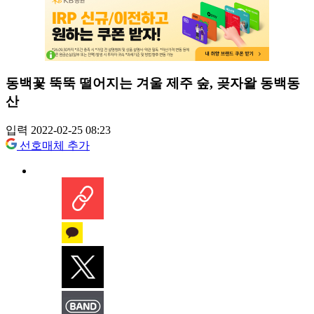
동백꽃 뚝뚝 떨어지는 겨울 제주 숲, 곶자왈 동백동
산
입력 2022-02-25 08:23
선호매체 추가