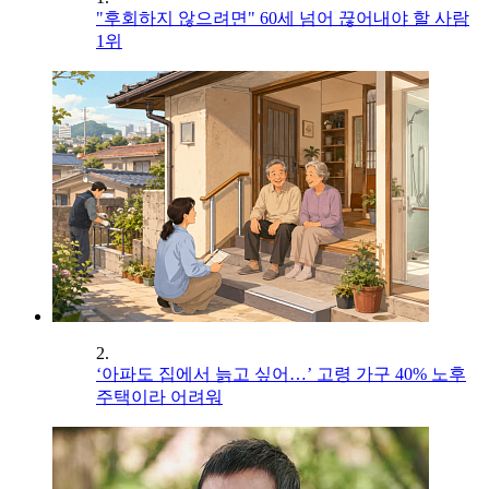
"후회하지 않으려면" 60세 넘어 끊어내야 할 사람
1위
2.
‘아파도 집에서 늙고 싶어…’ 고령 가구 40% 노후
주택이라 어려워