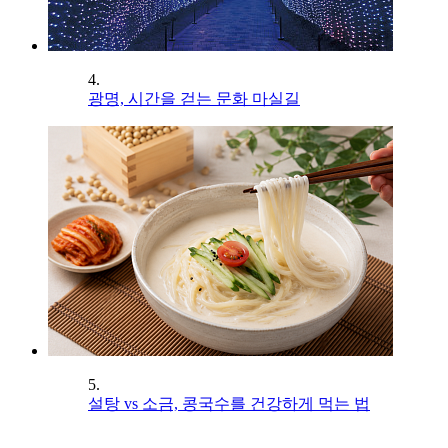
4.
광명, 시간을 걷는 문화 마실길
5.
설탕 vs 소금, 콩국수를 건강하게 먹는 법