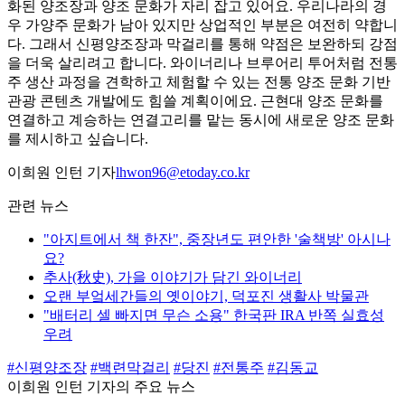
화된 양조장과 양조 문화가 자리 잡고 있어요. 우리나라의 경
우 가양주 문화가 남아 있지만 상업적인 부분은 여전히 약합니
다. 그래서 신평양조장과 막걸리를 통해 약점은 보완하되 강점
을 더욱 살리려고 합니다. 와이너리나 브루어리 투어처럼 전통
주 생산 과정을 견학하고 체험할 수 있는 전통 양조 문화 기반
관광 콘텐츠 개발에도 힘쓸 계획이에요. 근현대 양조 문화를
연결하고 계승하는 연결고리를 맡는 동시에 새로운 양조 문화
를 제시하고 싶습니다.
이희원 인턴 기자
lhwon96@etoday.co.kr
관련 뉴스
"아지트에서 책 한잔", 중장년도 편안한 '술책방' 아시나
요?
추사(秋史), 가을 이야기가 담긴 와이너리
오랜 부엌세간들의 옛이야기, 덕포진 생활사 박물관
"배터리 셀 빠지면 무슨 소용" 한국판 IRA 반쪽 실효성
우려
#신평양조장
#백련막걸리
#당진
#전통주
#김동교
이희원 인턴 기자의 주요 뉴스