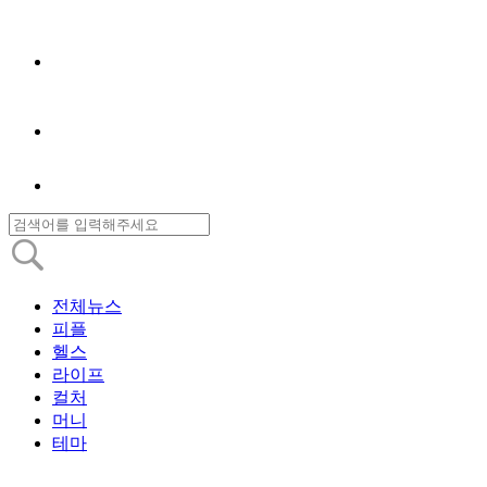
전체뉴스
피플
헬스
라이프
컬처
머니
테마