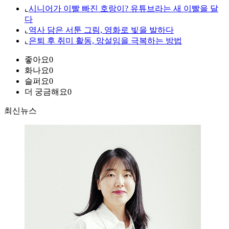
⌞
시니어가 이빨 빠진 호랑이? 유튜브라는 새 이빨을 달
다
⌞
역사 담은 서툰 그림, 영화로 빛을 발하다
⌞
은퇴 후 취미 활동, 망설임을 극복하는 방법
좋아요
0
화나요
0
슬퍼요
0
더 궁금해요
0
최신뉴스