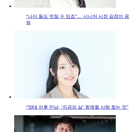
“나이 듦도 멋질 수 있죠”… 시니어 시장 길잡이 꿈
꿔
“50대 이후 만남, ‘지금의 삶’ 함께할 사람 찾는 것”