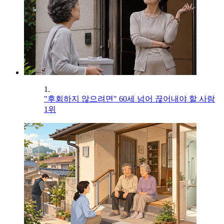
1.
"후회하지 않으려면" 60세 넘어 끊어내야 할 사람
1위