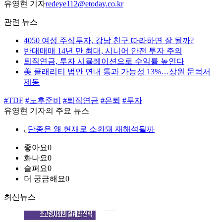
유영현 기자
redeye112@etoday.co.kr
관련 뉴스
4050 여성 주식투자, 강남 친구 따라하면 잘 될까?
반대매매 14년 만 최대, 시니어 안전 투자 주의
퇴직연금, 투자 시뮬레이션으로 수익률 높인다
美 클래리티 법안 연내 통과 가능성 13%…상원 문턱서
제동
#TDF
#노후준비
#퇴직연금
#은퇴
#투자
유영현 기자의 주요 뉴스
⌞
단종은 왜 현재로 소환돼 재해석될까
좋아요
0
화나요
0
슬퍼요
0
더 궁금해요
0
최신뉴스