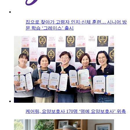
집으로 찾아가 고령자 인지·신체 훈련… 시니어 방
문 학습 ‘그레이스’ 출시
케어링, 요양보호사 170명 ‘명예 요양보호사’ 위촉