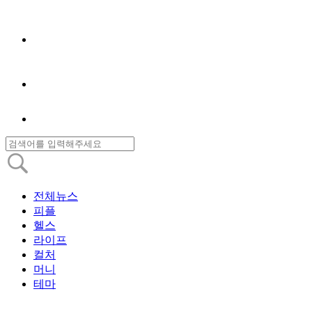
전체뉴스
피플
헬스
라이프
컬처
머니
테마