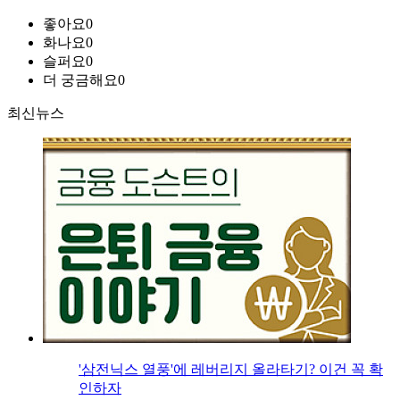
좋아요
0
화나요
0
슬퍼요
0
더 궁금해요
0
최신뉴스
'삼전닉스 열풍'에 레버리지 올라타기? 이건 꼭 확
인하자