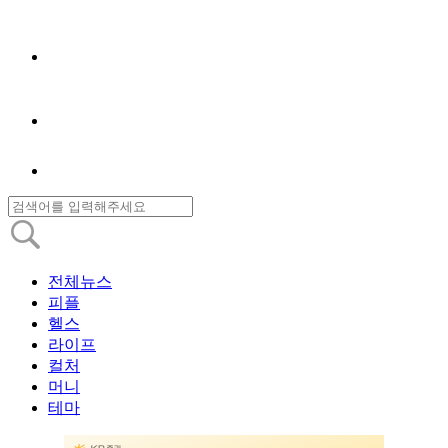
전체뉴스
피플
헬스
라이프
컬처
머니
테마