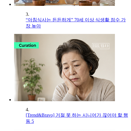
3.
“아침식사는 든든하게” 70세 이상 식생활 점수 가
장 높아
4.
[Trend&Bravo] 거절 못 하는 시니어가 끊어야 할 행
동 5