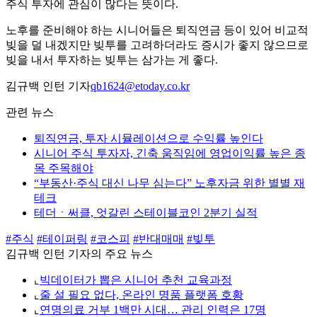
주식 투자에 관심이 많다는 뜻이다.
노후를 준비해야 하는 시니어들은 퇴직연금 등이 있어 비교적
빚을 덜 내겠지만 빚투를 고려하더라도 증시가 좋지 않으므로
빚을 내서 투자하는 빚투는 삼가는 게 좋다.
김규백 인턴 기자
qb1624@etoday.co.kr
관련 뉴스
퇴직연금, 투자 시뮬레이션으로 수익률 높인다
시니어 주식 투자자, 긴축 움직임에 영업이익률 높은 종
목 주목해야
“부동산·주식 대신 나무 심는다” 노후자금 위한 별별 재
테크
테더ㆍ써클, 엇갈린 스테이블코인 2분기 실적
#주식
#테이퍼링
#코스피
#반대매매
#빚투
김규백 인턴 기자의 주요 뉴스
⌞
빅데이터가 뽑은 시니어 추천 교육과정
⌞
줄 설 필요 없다, 온라인 명품 플랫폼 호황
⌞
연명의료 거부 1백만 시대… 관리 인력은 17명