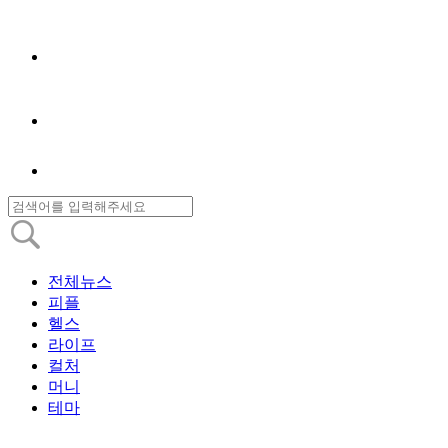
전체뉴스
피플
헬스
라이프
컬처
머니
테마