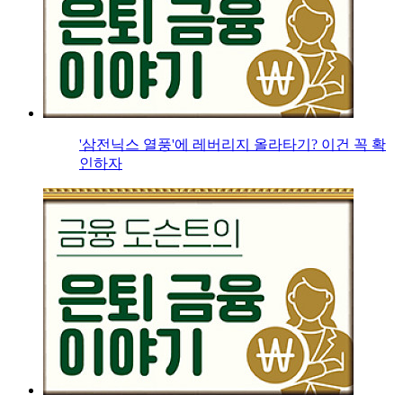
'삼전닉스 열풍'에 레버리지 올라타기? 이건 꼭 확
인하자