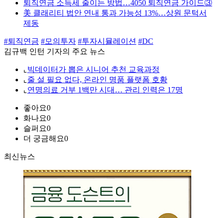
퇴직연금 소득세 줄이는 방법…4050 퇴직연금 가이드③
美 클래리티 법안 연내 통과 가능성 13%…상원 문턱서
제동
#퇴직연금
#모의투자
#투자시뮬레이션
#DC
김규백 인턴 기자의 주요 뉴스
⌞
빅데이터가 뽑은 시니어 추천 교육과정
⌞
줄 설 필요 없다, 온라인 명품 플랫폼 호황
⌞
연명의료 거부 1백만 시대… 관리 인력은 17명
좋아요
0
화나요
0
슬퍼요
0
더 궁금해요
0
최신뉴스