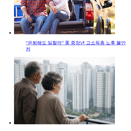
“은퇴해도 일할까” 美 중장년 고소득층 노후 불안
커