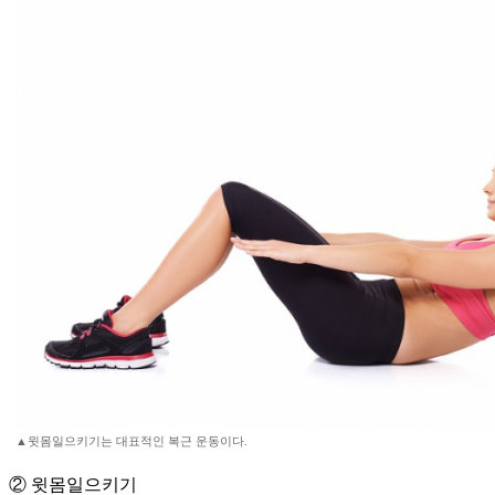
▲윗몸일으키기는 대표적인 복근 운동이다.
② 윗몸일으키기