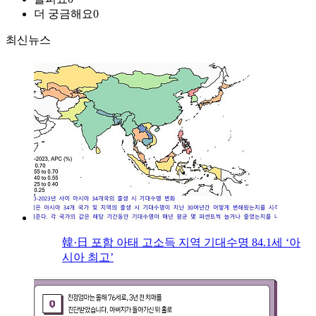
더 궁금해요
0
최신뉴스
韓·日 포함 아태 고소득 지역 기대수명 84.1세 ‘아
시아 최고’