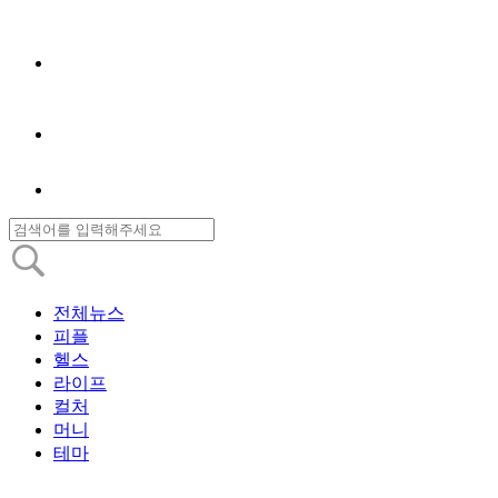
전체뉴스
피플
헬스
라이프
컬처
머니
테마