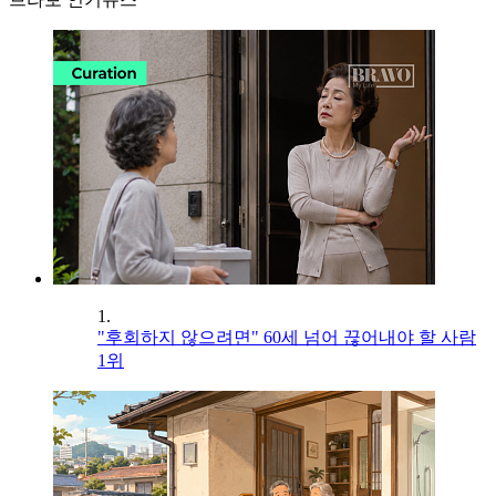
1.
"후회하지 않으려면" 60세 넘어 끊어내야 할 사람
1위