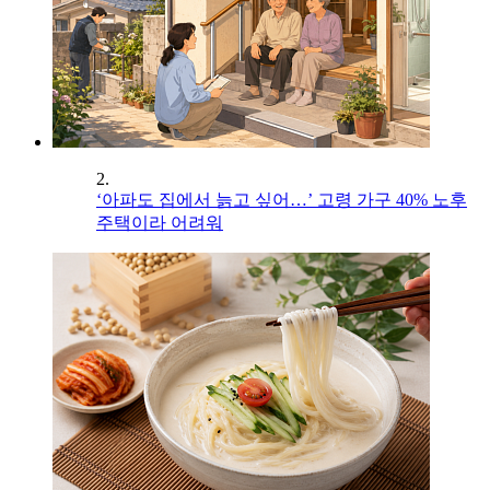
2.
‘아파도 집에서 늙고 싶어…’ 고령 가구 40% 노후
주택이라 어려워