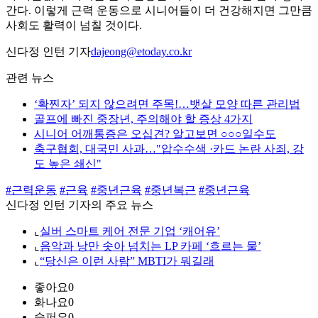
간다. 이렇게 근력 운동으로 시니어들이 더 건강해지면 그만큼
사회도 활력이 넘칠 것이다.
신다정 인턴 기자
dajeong@etoday.co.kr
관련 뉴스
‘확찐자’ 되지 않으려면 주목!…뱃살 모양 따른 관리법
골프에 빠진 중장년, 주의해야 할 증상 4가지
시니어 어깨통증은 오십견? 알고보면 ○○○일수도
축구협회, 대국민 사과…"압수수색 ·카드 논란 사죄, 강
도 높은 쇄신"
#근력운동
#근육
#중년근육
#중년복근
#중년근육
신다정 인턴 기자의 주요 뉴스
⌞
실버 스마트 케어 전문 기업 ‘캐어유’
⌞
음악과 낭만 솟아 넘치는 LP 카페 ‘흐르는 물’
⌞
“당신은 이런 사람” MBTI가 뭐길래
좋아요
0
화나요
0
슬퍼요
0