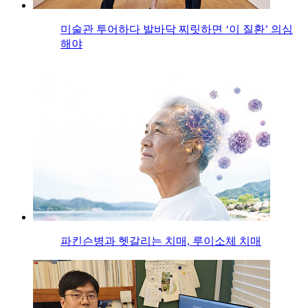
미술관 투어하다 발바닥 찌릿하면 ‘이 질환’ 의심
해야
파킨슨병과 헷갈리는 치매, 루이소체 치매