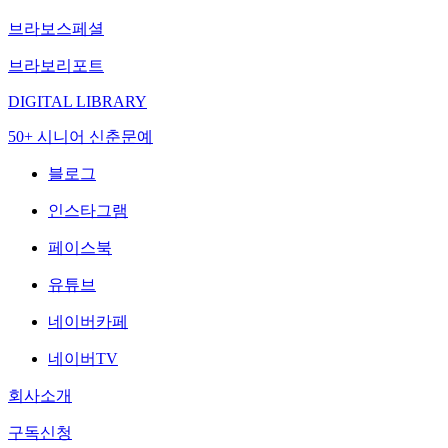
브라보스페셜
브라보리포트
DIGITAL LIBRARY
50+ 시니어 신춘문예
블로그
인스타그램
페이스북
유튜브
네이버카페
네이버TV
회사소개
구독신청