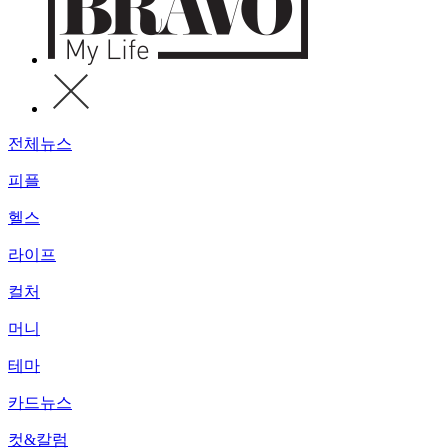
전체뉴스
피플
헬스
라이프
컬처
머니
테마
카드뉴스
컷&칼럼