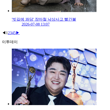
'빗길에 꽈당' 장마철 낙상사고 빨간불
2026-07-08 13:07
◀
1
2
3
4
5
▶
이투데이