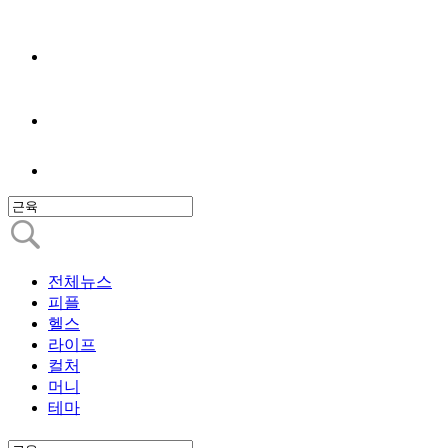
전체뉴스
피플
헬스
라이프
컬처
머니
테마