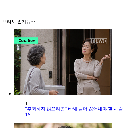
브라보 인기뉴스
1.
"후회하지 않으려면" 60세 넘어 끊어내야 할 사람
1위