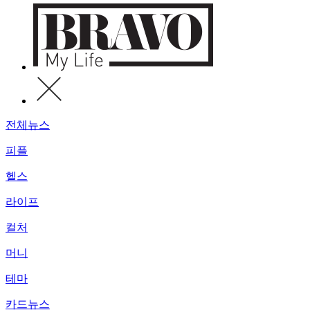
전체뉴스
피플
헬스
라이프
컬처
머니
테마
카드뉴스