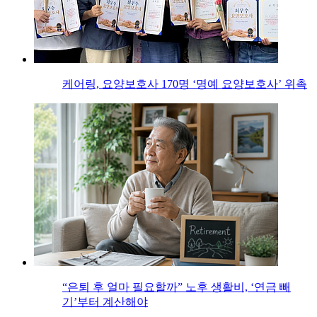
케어링, 요양보호사 170명 ‘명예 요양보호사’ 위촉
“은퇴 후 얼마 필요할까” 노후 생활비, ‘연금 빼
기’부터 계산해야