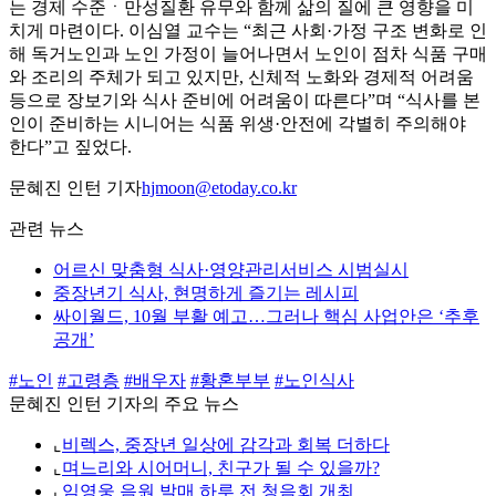
는 경제 수준ㆍ만성질환 유무와 함께 삶의 질에 큰 영향을 미
치게 마련이다. 이심열 교수는 “최근 사회·가정 구조 변화로 인
해 독거노인과 노인 가정이 늘어나면서 노인이 점차 식품 구매
와 조리의 주체가 되고 있지만, 신체적 노화와 경제적 어려움
등으로 장보기와 식사 준비에 어려움이 따른다”며 “식사를 본
인이 준비하는 시니어는 식품 위생·안전에 각별히 주의해야
한다”고 짚었다.
문혜진 인턴 기자
hjmoon@etoday.co.kr
관련 뉴스
어르신 맞춤형 식사·영양관리서비스 시범실시
중장년기 식사, 현명하게 즐기는 레시피
싸이월드, 10월 부활 예고…그러나 핵심 사업안은 ‘추후
공개’
#노인
#고령층
#배우자
#황혼부부
#노인식사
문혜진 인턴 기자의 주요 뉴스
⌞
비렉스, 중장년 일상에 감각과 회복 더하다
⌞
며느리와 시어머니, 친구가 될 수 있을까?
⌞
임영웅 음원 발매 하루 전 청음회 개최