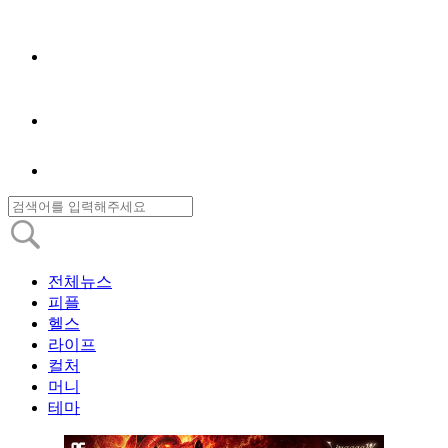
전체뉴스
피플
헬스
라이프
컬처
머니
테마