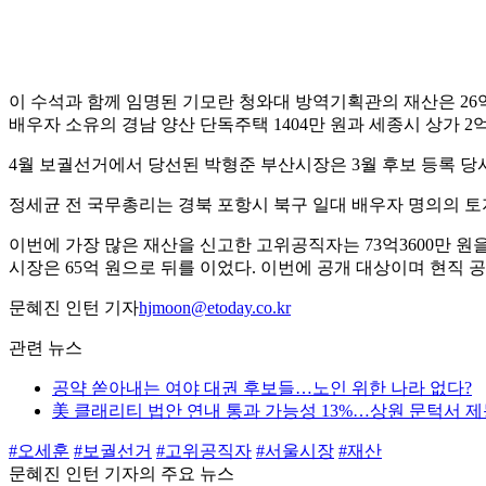
이 수석과 함께 임명된 기모란 청와대 방역기획관의 재산은 26억2
배우자 소유의 경남 양산 단독주택 1404만 원과 세종시 상가 2억2
4월 보궐선거에서 당선된 박형준 부산시장은 3월 후보 등록 당시보다
정세균 전 국무총리는 경북 포항시 북구 일대 배우자 명의의 토지 2
이번에 가장 많은 재산을 신고한 고위공직자는 73억3600만 원
시장은 65억 원으로 뒤를 이었다. 이번에 공개 대상이며 현직 
문혜진 인턴 기자
hjmoon@etoday.co.kr
관련 뉴스
공약 쏟아내는 여야 대권 후보들…노인 위한 나라 없다?
美 클래리티 법안 연내 통과 가능성 13%…상원 문턱서 
#오세훈
#보궐선거
#고위공직자
#서울시장
#재산
문혜진 인턴 기자의 주요 뉴스