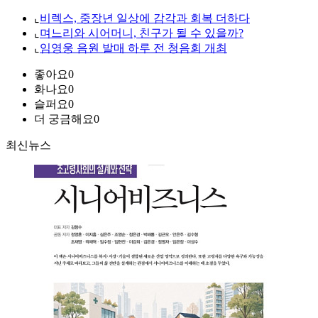
⌞
비렉스, 중장년 일상에 감각과 회복 더하다
⌞
며느리와 시어머니, 친구가 될 수 있을까?
⌞
임영웅 음원 발매 하루 전 청음회 개최
좋아요
0
화나요
0
슬퍼요
0
더 궁금해요
0
최신뉴스