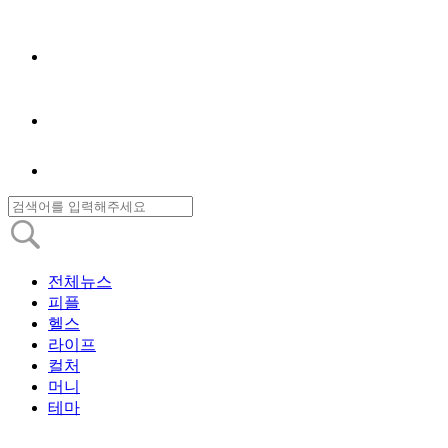
전체뉴스
피플
헬스
라이프
컬처
머니
테마