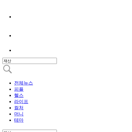
전체뉴스
피플
헬스
라이프
컬처
머니
테마