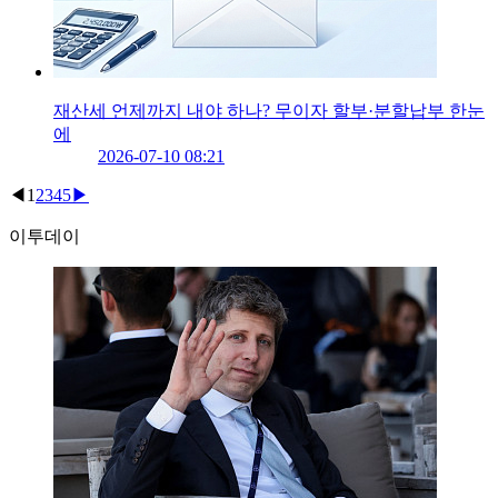
재산세 언제까지 내야 하나? 무이자 할부·분할납부 한눈
에
2026-07-10 08:21
◀
1
2
3
4
5
▶
이투데이