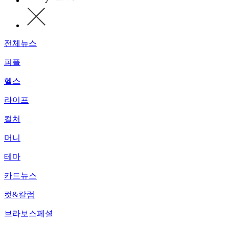
전체뉴스
피플
헬스
라이프
컬처
머니
테마
카드뉴스
컷&칼럼
브라보스페셜