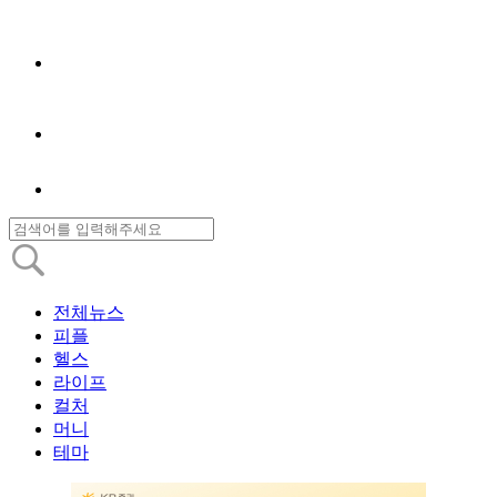
전체뉴스
피플
헬스
라이프
컬처
머니
테마