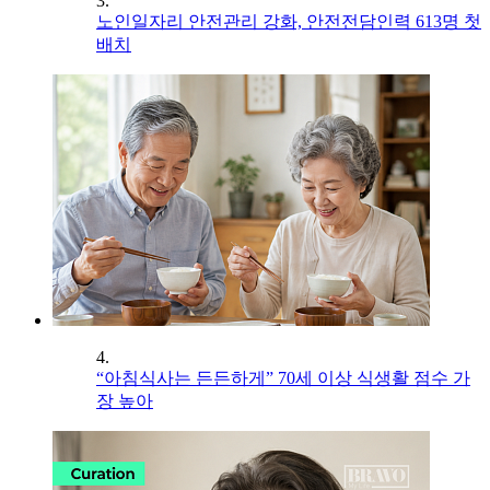
3.
노인일자리 안전관리 강화, 안전전담인력 613명 첫
배치
4.
“아침식사는 든든하게” 70세 이상 식생활 점수 가
장 높아