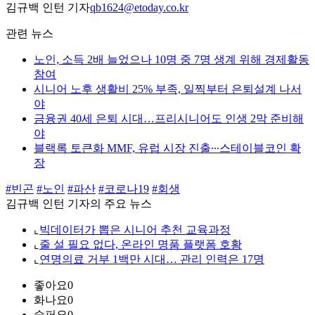
김규백 인턴 기자
qb1624@etoday.co.kr
관련 뉴스
노인, 소득 2배 늘었으나 10명 중 7명 생계 위해 경제활동
참여
시니어 노후 생활비 25% 부족, 일찍부터 은퇴설계 나서
야
금융권 40세 은퇴 시대…프리시니어도 인생 2막 준비해
야
블랙록 토큰화 MMF, 유럽 시장 진출∙∙∙스테이블코인 확
장
#빈곤
#노인
#파산
#코로나19
#회생
김규백 인턴 기자의 주요 뉴스
⌞
빅데이터가 뽑은 시니어 추천 교육과정
⌞
줄 설 필요 없다, 온라인 명품 플랫폼 호황
⌞
연명의료 거부 1백만 시대… 관리 인력은 17명
좋아요
0
화나요
0
슬퍼요
0