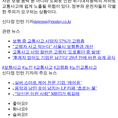
자는 보행 능력 뿐 아니라 노화로 인한 위기대처능력의 저하로
교통사고에 쉽게 노출될 위험이 있다. 정부와 운전자들의 각별
한 주의가 요구되는 상황이다.
신다정 인턴 기자
dajeong@etoday.co.kr
관련 뉴스
보행 중 교통사고 사망자 57%가 고령층
"고령자 사고 막는다" 서울시 보행환경 개선
교통사고 사망 절반은 고령자 '도로횡단 중 발생'
'후계자 없어도 기업은 남긴다' 29년 만에 바뀐 승계 공식
#보행사고
#노인
#교통사고
#고령화
#노인교통사고
신다정 인턴 기자의 주요 뉴스
⌞
실버 스마트 케어 전문 기업 ‘캐어유’
⌞
음악과 낭만 솟아 넘치는 LP 카페 ‘흐르는 물’
⌞
“당신은 이런 사람” MBTI가 뭐길래
좋아요
0
화나요
0
슬퍼요
0