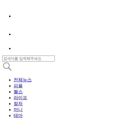
전체뉴스
피플
헬스
라이프
컬처
머니
테마