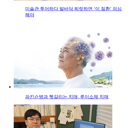
미술관 투어하다 발바닥 찌릿하면 ‘이 질환’ 의심
해야
파킨슨병과 헷갈리는 치매, 루이소체 치매