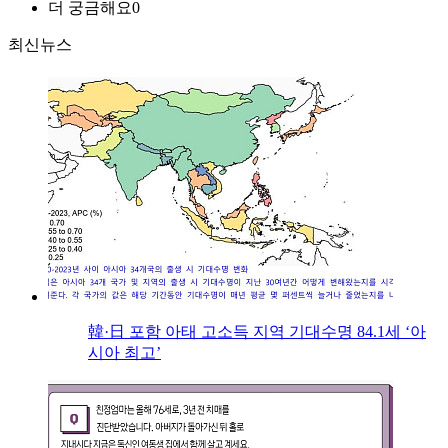
더 궁금해요
0
최신뉴스
韓·日 포함 아태 고소득 지역 기대수명 84.1세 ‘아
시아 최고’