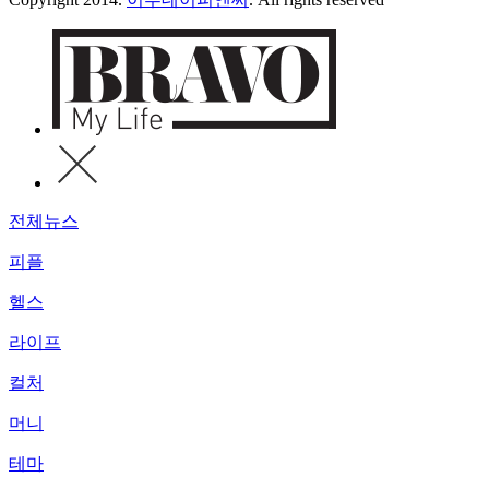
전체뉴스
피플
헬스
라이프
컬처
머니
테마