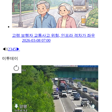
고령 보행자 교통사고 위험, 인프라 격차가 좌우
2026-03-08 07:00
◀
1
2
3
4
5
▶
이투데이