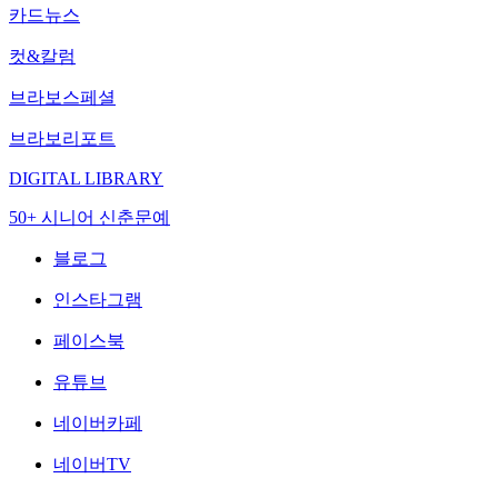
카드뉴스
컷&칼럼
브라보스페셜
브라보리포트
DIGITAL LIBRARY
50+ 시니어 신춘문예
블로그
인스타그램
페이스북
유튜브
네이버카페
네이버TV