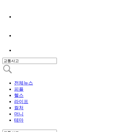
전체뉴스
피플
헬스
라이프
컬처
머니
테마