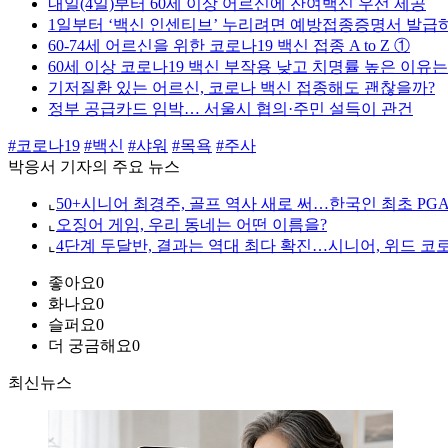
내일(4일)부터 60세 이상 어르신에 잔여백신 우선 제공
1일부터 ‘백신 인센티브’ 누리려면 예방접종증명서 발
60-74세 어르신을 위한 코로나19 백신 접종 A to Z ①
60세 이상 코로나19 백신 부작용 낮고 치명률 높은 이유는
기저질환 있는 어르신, 코로나 백신 접종해도 괜찮을까?
정부 공급카드 임박… 서울시 협의·주민 설득이 관건
#코로나19
#백신
#샤워
#목욕
#주사
박응서 기자의 주요 뉴스
⌞
50+시니어 최경주, 골프 역사 새로 써…한국인 최초 PG
⌞
오징어 게임, 우리 동네는 어떤 이름을?
⌞
4단계 두달반, 결과는 역대 최다 확진…시니어, 위드 코
좋아요
0
화나요
0
슬퍼요
0
더 궁금해요
0
최신뉴스