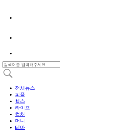
전체뉴스
피플
헬스
라이프
컬처
머니
테마