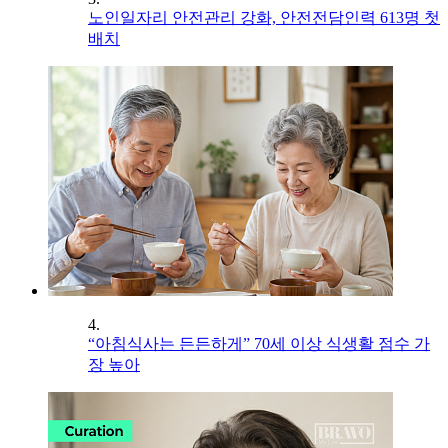
노인일자리 안전관리 강화, 안전전담인력 613명 첫
배치
4.
“아침식사는 든든하게” 70세 이상 식생활 점수 가
장 높아