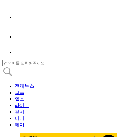
전체뉴스
피플
헬스
라이프
컬처
머니
테마