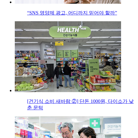
“SNS 영양제 광고, 어디까지 믿어야 할까”
[건기식 소비 새바람 ②] 단돈 1000원, 다이소가 낮
춘 문턱