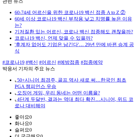
관련 뉴스
60-74세 어르신을 위한 코로나19 백신 접종 A to Z ②
60세 이상 코로나19 백신 부작용 낮고 치명률 높은 이유
는?
기저질환 있는 어르신, 코로나 백신 접종해도 괜찮을까?
코로나19 백신, 언제 맞을 수 있을까?
'후계자 없어도 기업은 남긴다'… 29년 만에 바뀐 승계 공
식
#코로나19
#백신
#어르신
#예방접종
#접종예약
박응서 기자의 주요 뉴스
⌞
50+시니어 최경주, 골프 역사 새로 써…한국인 최초
PGA 챔피언스 우승
⌞
오징어 게임, 우리 동네는 어떤 이름을?
⌞
4단계 두달반, 결과는 역대 최다 확진…시니어, 위드 코
로나 대비해야
좋아요
0
화나요
0
슬퍼요
0
더 궁금해요
0