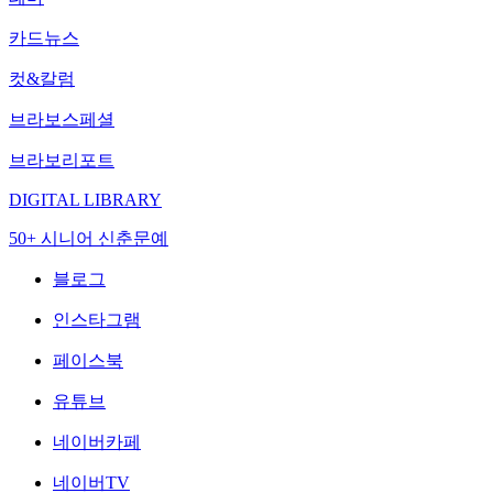
카드뉴스
컷&칼럼
브라보스페셜
브라보리포트
DIGITAL LIBRARY
50+ 시니어 신춘문예
블로그
인스타그램
페이스북
유튜브
네이버카페
네이버TV