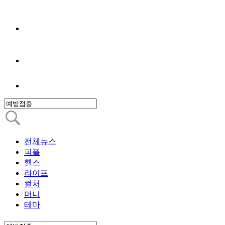
전체뉴스
피플
헬스
라이프
컬처
머니
테마