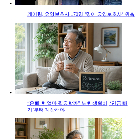
케어링, 요양보호사 170명 ‘명예 요양보호사’ 위촉
“은퇴 후 얼마 필요할까” 노후 생활비, ‘연금 빼
기’부터 계산해야