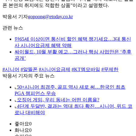
폰 본연의 취지에도 적합한 상품”이라고 설명했다.
박응서 기자
gopoong@etoday.co.kr
관련 뉴스
만65세 이상이면 통신비 할인 혜택 챙기세요…3대 통신
사 시니어요금제 혜택 약해
싸이월드, 10월 부활 예고…그러나 핵심 사업안은 ‘추후
공개’
#시니어
#알뜰폰
#시니어요금제
#KT엠모바일
#무제한
박응서 기자의 주요 뉴스
⌞
50+시니어 최경주, 골프 역사 새로 써…한국인 최초
PGA 챔피언스 우승
⌞
오징어 게임, 우리 동네는 어떤 이름을?
⌞
4단계 두달반, 결과는 역대 최다 확진…시니어, 위드 코
로나 대비해야
좋아요
0
화나요
0