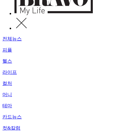
전체뉴스
피플
헬스
라이프
컬처
머니
테마
카드뉴스
컷&칼럼