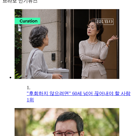
브라보 인기뉴스
1.
"후회하지 않으려면" 60세 넘어 끊어내야 할 사람
1위