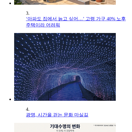
3.
‘아파도 집에서 늙고 싶어…’ 고령 가구 40% 노후
주택이라 어려워
4.
광명, 시간을 걷는 문화 마실길