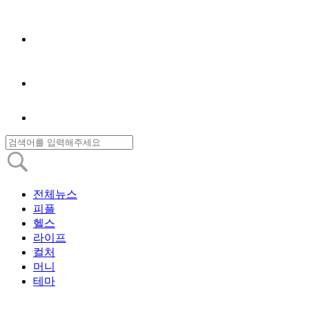
전체뉴스
피플
헬스
라이프
컬처
머니
테마