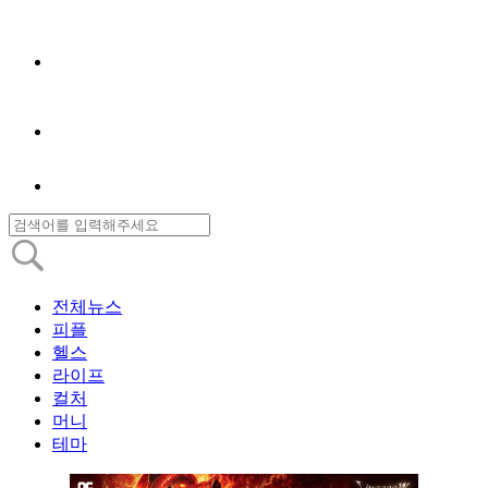
전체뉴스
피플
헬스
라이프
컬처
머니
테마