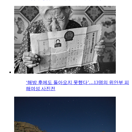
‘해방 후에도 돌아오지 못했다’…13명의 위안부 피
해여성 사진전