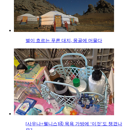
별이 흐르는 푸른 대지, 몽골에 머물다
[사우나+웰니스]④ 목욕 가방에 ‘이것’도 챙겼나
요?