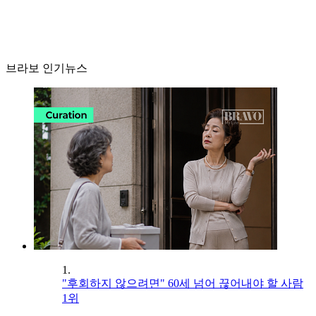
브라보 인기뉴스
1.
"후회하지 않으려면" 60세 넘어 끊어내야 할 사람
1위