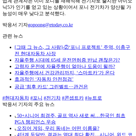
업계 관계자는 이미 포니를 재해석해 전기차로 출시한 아이오
닉5가 인기를 얻고 있는 상황이어서 포니 전기차가 양산될 가
능성이 매우 낮다고 분석했다.
박응서 기자
gopoong@etoday.co.kr
관련 뉴스
[그때 그 뉴스, 그 사람]-②‘포니 프로젝트’ 주역, 이충구
전 현대자동차 사장
자율주행 시대에 65세 운전면허증 반납 괜찮은가?
고령자 운전에 자율주행이 얼마나 도움이 될까?
자율주행에서 건강관리까지, ‘스마트카’가 온다
효과적인 ‘자동차 안전점검’
공급 '최후 카드' 그린벨트⋯관건은
#현대자동차
#포니
#전기차
#콘셉트카
#뉴트로
박응서 기자의 주요 뉴스
⌞
50+시니어 최경주, 골프 역사 새로 써…한국인 최초
PGA 챔피언스 우승
⌞
오징어 게임, 우리 동네는 어떤 이름을?
⌞
4단계 두달반, 결과는 역대 최다 확진…시니어, 위드 코