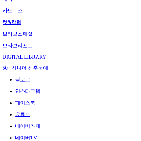
카드뉴스
컷&칼럼
브라보스페셜
브라보리포트
DIGITAL LIBRARY
50+ 시니어 신춘문예
블로그
인스타그램
페이스북
유튜브
네이버카페
네이버TV