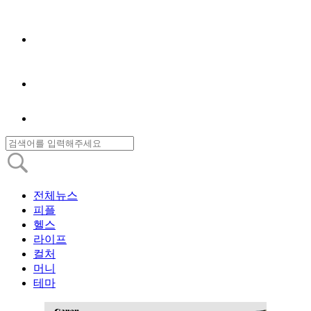
전체뉴스
피플
헬스
라이프
컬처
머니
테마