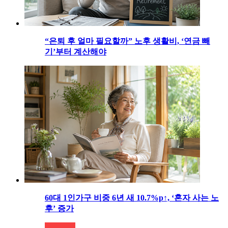
“은퇴 후 얼마 필요할까” 노후 생활비, ‘연금 빼
기’부터 계산해야
60대 1인가구 비중 6년 새 10.7%p↑, ‘혼자 사는 노
후’ 증가