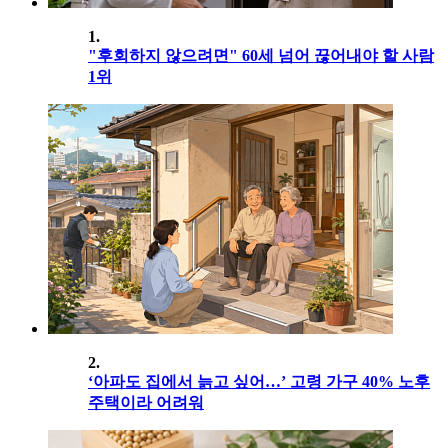
1.
"후회하지 않으려면" 60세 넘어 끊어내야 할 사람
1위
2.
‘아파도 집에서 늙고 싶어…’ 고령 가구 40% 노후
주택이라 어려워