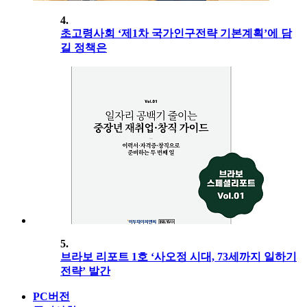
4.
초고령사회 ‘제1차 국가인구전략 기본계획’에 담
길 정책은
5.
브라보 리포트 1호 ‘사오정 시대, 73세까지 일하기
전략’ 발간
PC버전