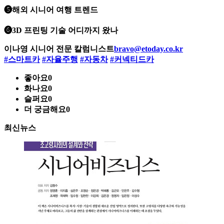
❺해외 시니어 여행 트렌드
❻3D 프린팅 기술 어디까지 왔나
이나영 시니어 전문 칼럼니스트
bravo@etoday.co.kr
#스마트카
#자율주행
#자동차
#커넥티드카
좋아요
0
화나요
0
슬퍼요
0
더 궁금해요
0
최신뉴스