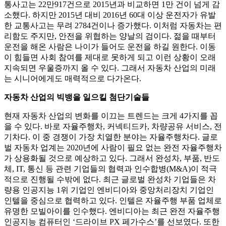
통사고는 22만917건으로 2015년과 비교하면 1만 건이 넘게 감
소했다. 하지만 2015년 대비 2016년 60대 이상 운전자가 유발
한 교통사고는 무려 2784건이나 증가했다. 이처럼 자동차는 편
리함도 주지만, 안전을 위협하는 양날의 검이다. 젊을 때부터
운전을 해온 사람은 나이가 들어도 운전을 하길 원한다. 이동
이 힘들면 사회 참여를 제대로 못하게 되고 이런 상황이 오래
지속되면 우울증까지 올 수 있다. 그래서 자동차 산업의 미래
는 시니어에게도 매력적으로 다가온다.
자동차 산업의 빅뱅을 일으킬 첨단기술들
현재 자동차 산업의 변화를 이끄는 트렌드는 크게 4가지를 꼽
을 수 있다. 바로 자율주행차, 커넥티드카, 차량공유 서비스, 전
기차다. 이 중 경쟁이 가장 치열한 분야는 자율주행차다. 글로
벌 자동차 업계는 2020년에 사람이 필요 없는 완전 자율주행차
가 상용화될 것으로 예상하고 있다. 그래서 완성차, 부품, 반도
체, IT, 통신 등 관련 기업들의 협력과 인수합병(M&A)이 적극
적으로 진행될 수밖에 없다. 최근 글로벌 완성차 기업들은 차
량용 인공지능 1위 기업인 엔비디아와 중앙처리장치 기업인
인텔을 중심으로 협력하고 있다. 인텔은 자율주행 부품 업체로
유명한 모빌아이를 인수했다. 엔비디아는 최근 완전 자율주행
인공지능 컴퓨터인 ‘드라이브 PX 페가수스’를 선보였다. 또한