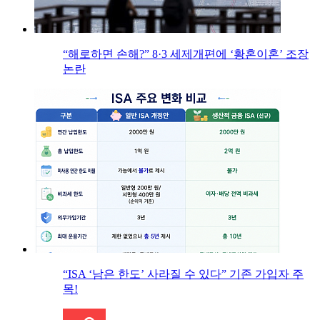
“해로하면 손해?” 8·3 세제개편에 ‘황혼이혼’ 조장
논란
“ISA ‘남은 한도’ 사라질 수 있다” 기존 가입자 주
목!