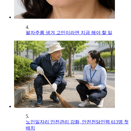
4.
팔자주름 생겨 고민이라면 지금 해야 할 일
5.
노인일자리 안전관리 강화, 안전전담인력 613명 첫
배치