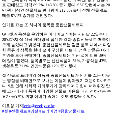
트 판매량도 각각 89.2%, 143.8% 증가했다. SSG닷컴에서는 20
만 원 이상인 선물세트 판매량이 212.8% 늘어 전체 선물세트
매출 97.1% 증가를 견인했다.
인기를 끄는 또 하나의 품목은 종합선물세트다.
G마켓과 옥션을 운영하는 이베이코리아는 지난달 22일부터
28일까지 설 선물 판매량을 집계한 결과 종합선물세트 매출이
크게 늘었다고 밝혔다. 종합선물세트는 같은 품목 내에서 다양
한 종류의 상품을 한데 모아 구성한 세트다. 정육 상품은 여러
부위를 모아 판매한다. 종합선물세트는 지난 설에 비해 39%
더 많이 팔렸다. 품목별로는 신선식품이 51%, 가공식품 43%,
생활용품 211%, 건강식품은 12% 증가했다.
설 선물로 프리미엄 상품과 종합선물세트가 인기를 끄는 이유
는 명절을 비대면으로 보내는 이들이 많아졌기 때문이다. 코로
나19로 인해 사회적 거리두기가 강화되어 귀향이 어려워진 탓
에 고가이거나 품목이 다양한 선물로 마음을 대신 전하려는 수
요가 늘었다. 귀향 여비가 줄어든 것도 영향을 주었다.
이호성 기자
leehs@etoday.co.kr
#설
#선물세트
#명절
#프리미엄
#종합선물세트