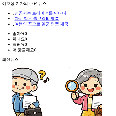
이호성 기자의 주요 뉴스
⌞
인공지능 트레이너를 만나다
⌞
다시 찾은 출근길의 행복
⌞
여행의 꿈으로 일군 명품 제국
좋아요
0
화나요
0
슬퍼요
0
더 궁금해요
0
최신뉴스