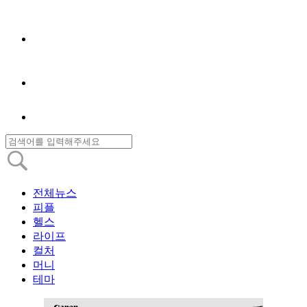
전체뉴스
피플
헬스
라이프
컬처
머니
테마