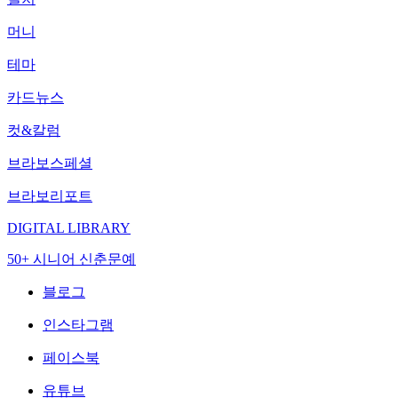
머니
테마
카드뉴스
컷&칼럼
브라보스페셜
브라보리포트
DIGITAL LIBRARY
50+ 시니어 신춘문예
블로그
인스타그램
페이스북
유튜브