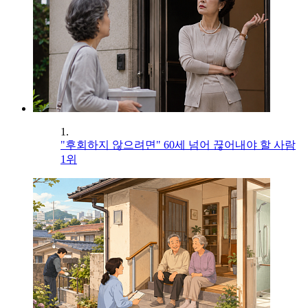
1.
"후회하지 않으려면" 60세 넘어 끊어내야 할 사람
1위