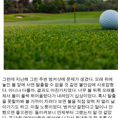
그런데 지난해 그린 주변 벙커샷에 문제가 생겼다. 모래 위에
놓인 볼 앞에 서면 탈출할 수 없을 것 같은 불안감에 사로잡혔
다. 아니나 다를까. 결과도 마찬가지였다. 너무 볼 뒤쪽 모래를
쳐서 볼이 풀썩 뛰어올랐다가 내려앉기 십상이었다. 혹시 탈출
을 못할까봐 볼 가까이 치려다 보면 볼을 직접 맞혀 저 멀리 날
아가기도 하고. 미칠 노릇이었다. 벙커샷 잘한다고 말이나 안
했으면 좋으련만. 돌이켜보니 언제부터 그랬는지 알 것 같았
다. 큰 대회 먼데이(월요 예선)에 나가서 청년들과 한 조를 이