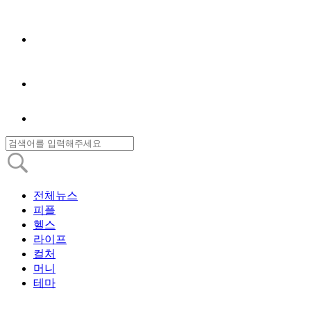
전체뉴스
피플
헬스
라이프
컬처
머니
테마