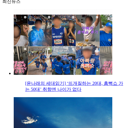
최신뉴스
[윤나래의 세대읽기] ‘뜨개질하는 20대, 흠뻑쇼 가
는 50대’ 취향엔 나이가 없다