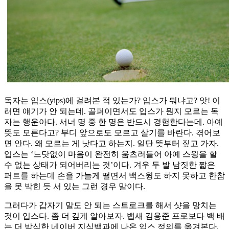
독자는 입스(yips)에 걸려본 적 있는가? 입스가 뭐냐고? 앗! 이
러면 얘기가 안 되는데. 골퍼이면서도 입스가 뭔지 모르는 독
자는 행운아다. 서너 명 중 한 명은 반드시 경험한다는데. 아예
뜻도 모른다고? 부디 앞으로도 모르고 살기를 바란다. 겪어보
면 안다. 왜 모르는 게 낫다고 하는지. 일단 뜻부터 짚고 가자.
입스는 ‘느닷없이 마음이 완전히 움츠러들어 아예 스윙을 할
수 없는 상태가 되어버리는 것’이다. 겨우 두 발 남짓한 짧은
퍼트를 하는데 손을 가늘게 떨면서 백스윙도 하지 못하고 한참
을 못 박힌 듯 서 있는 그런 경우 말이다.
그러다가 갑자기 말도 안 되는 스트로크를 해서 샷을 망치는
것이 입스다. 좀 더 깊게 알아보자. 뱁새 김용준 프로보다 백 배
는 더 박식한 네이버 지식백과에 나온 입스 정의를 옮겨본다.