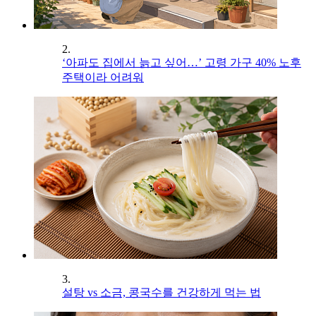
2.
‘아파도 집에서 늙고 싶어…’ 고령 가구 40% 노후
주택이라 어려워
3.
설탕 vs 소금, 콩국수를 건강하게 먹는 법