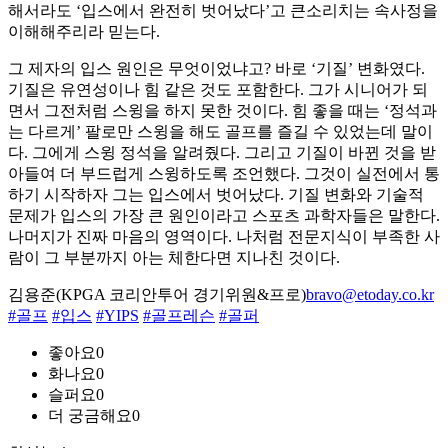
해서라도 ‘입스에서 완전히 벗어났다’고 큰소리치는 속사정을
이해해주리라 믿는다.
그 제자의 입스 원인은 무엇이었냐고? 바로 ‘기질’ 변화였다.
기질은 유연성이나 힘 같은 것도 포함한다. 그가 시니어가 되
면서 그전처럼 스윙을 하지 못한 것이다. 힘 좋을 때는 ‘정석과
는 다르게’ 팔로만 스윙을 해도 골프를 즐길 수 있었는데 말이
다. 그에게 스윙 정석을 알려줬다. 그리고 기질이 바뀐 것을 받
아들여 더 부드럽게 스윙하도록 조언했다. 그것이 실전에서 통
하기 시작하자 그는 입스에서 벗어났다. 기질 변화와 기술적
문제가 입스의 가장 큰 원인이라고 스포츠 과학자들은 말한다.
나머지가 진짜 마음의 영역이다. 나처럼 전문지식이 부족한 사
람이 그 부분까지 아는 체한다면 지나친 것이다.
김용준(KPGA 코리안투어 경기위원&프로)
bravo@etoday.co.kr
#골프
#입스
#YIPS
#골프레슨
#골퍼
좋아요
0
화나요
0
슬퍼요
0
더 궁금해요
0