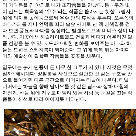
터 가다듬을 겸 야외로 나가 조각품들을 만났다. 통나무와 빛
이 만드는 최옥영의 ‘우주’라는 작품은 쏟아지는 햇살 그림자
위에 의자를 놓아둠으로써 우주 안의 휴식을 부른다. 오른쪽의
바다카페를 지나 언덕을 따라 솔숲 사이로 난 덱 산책길을 걷
다 보면 풍요와 바다를 상징하는 빌렌도르프의 비너스 상이 나
타난다. 이곳에서 하슬라아트월드 건물과 바다가 어우러진 일
품 전망을 볼 수 있다. 드라마틱한 변화를 보여주는 바다와 하
늘은 드넓은 스케치북이 되어준다. 그 위에 톡톡 튀는 아이디
어와 예술성이 결합된 작품들을 곳곳을 채운다.
입구에는 붉게 단풍이 든 나무 한 그루가 서 있다. 저것은 무엇
일까? 해시계다. 양철통을 사선으로 절단한 것 같은 구조물 안
으로 들어가면 다른 공간으로 이어지는 터널이 나온다. 터널
너머에는 하늘을 향해 날아오를 것 같은 남자와 상하 대칭의
자전거, 하늘 위에 거꾸로 매달려 있는 사람 등 눈길을 끄는 작
품들이 산책로 따라 이어지듯 나타난다.