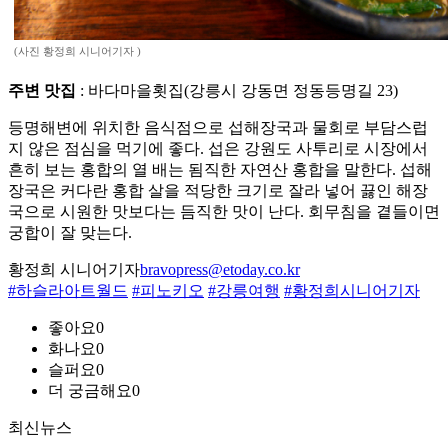
(사진 황정희 시니어기자 )
주변 맛집
: 바다마을횟집(강릉시 강동면 정동등명길 23)
등명해변에 위치한 음식점으로 섭해장국과 물회로 부담스럽
지 않은 점심을 먹기에 좋다. 섭은 강원도 사투리로 시장에서
흔히 보는 홍합의 열 배는 됨직한 자연산 홍합을 말한다. 섭해
장국은 커다란 홍합 살을 적당한 크기로 잘라 넣어 끓인 해장
국으로 시원한 맛보다는 듬직한 맛이 난다. 회무침을 곁들이면
궁합이 잘 맞는다.
황정희 시니어기자
bravopress@etoday.co.kr
#하슬라아트월드
#피노키오
#강릉여행
#황정희시니어기자
좋아요
0
화나요
0
슬퍼요
0
더 궁금해요
0
최신뉴스