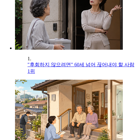
1.
"후회하지 않으려면" 60세 넘어 끊어내야 할 사람
1위