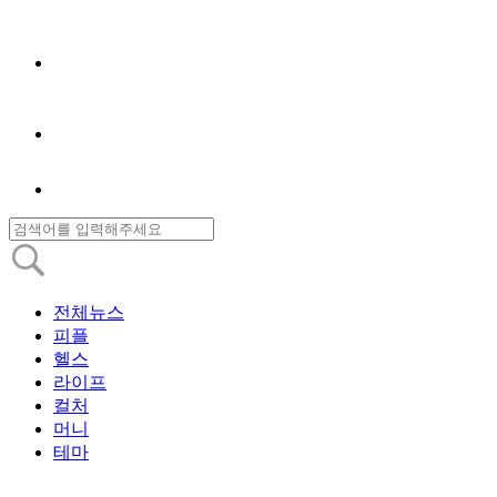
전체뉴스
피플
헬스
라이프
컬처
머니
테마