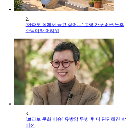
2.
‘아파도 집에서 늙고 싶어…’ 고령 가구 40% 노후
주택이라 어려워
3.
[브라보 문화 이슈] 유방암 투병 후 더 단단해진 박
미선