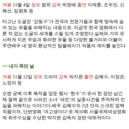
개봉
11월 4일
장르
범죄
감독
박정배
출연
이제훈, 조우진, 신
혜선, 임원희 등
타고난 도굴꾼 ‘강동구’가 전국의 전문가들과 함께 땅속에 숨
어 있는 유물을 파헤치는 내용으로, 지금껏 한국 영화에서 다
룬 적 없는 도굴의 세계를 스릴 있게 조명한다.실제와 거의 유
사하게 지은 무덤과 화려한 유물 등 다양한 볼거리와 더불어
주연배우 네 명의 환상적인 팀플레이가 작품의 재미를 높인다.
>> 내가 죽던 날
개봉
11월 12일
장르
드라마
감독
박지완
출연
김혜수, 이정은,
노정의 등
오랜 공백 이후 복직을 앞둔 형사 ‘현수’가 유서 한 장만 남긴
채 절벽 끝으로 사라진 소녀 ‘세진’의 실종사건을 추적하며 진
실을 파헤치는 이야기다.배우 김혜수의 2년 만의 스크린 컴백
작품이자, 단편영화 ‘여고생이다’로 제10회 서울국제여성영화
제 최우수상을 수상한 박지완 감독의 장편 데뷔작이다.