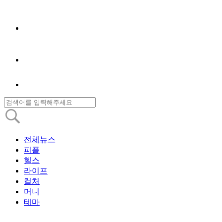
전체뉴스
피플
헬스
라이프
컬처
머니
테마