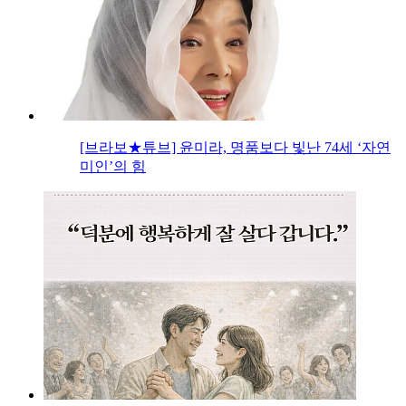
[브라보★튜브] 윤미라, 명품보다 빛난 74세 ‘자연
미인’의 힘