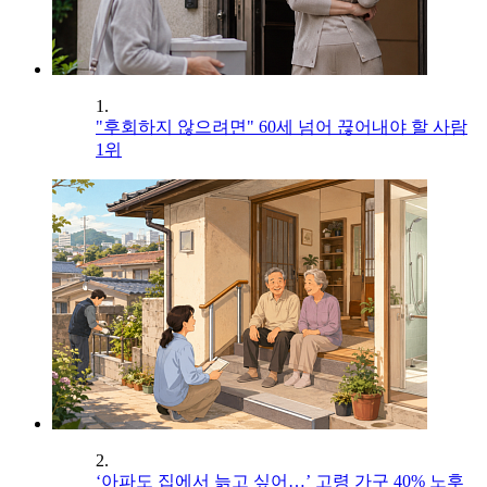
1.
"후회하지 않으려면" 60세 넘어 끊어내야 할 사람
1위
2.
‘아파도 집에서 늙고 싶어…’ 고령 가구 40% 노후