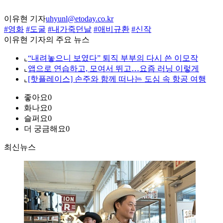
이유현 기자
uhyunl@etoday.co.kr
#영화
#도굴
#내가죽던날
#애비규환
#신작
이유현 기자의 주요 뉴스
⌞
“내려놓으니 보였다” 퇴직 부부의 다시 쓴 이모작
⌞
앱으로 연습하고, 모여서 뛰고…요즘 러닝 이렇게
⌞
[핫플레이스] 손주와 함께 떠나는 도심 속 항공 여행
좋아요
0
화나요
0
슬퍼요
0
더 궁금해요
0
최신뉴스