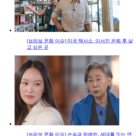
[브라보 문화 이슈] 미국 텍사스, 이서진 은퇴 후 살
고 싶은 곳
[브라보 문화 이슈] 손숙과 하예린, 세대를 잇는 연