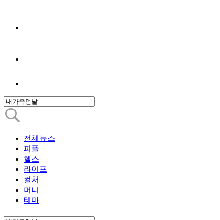
전체뉴스
피플
헬스
라이프
컬처
머니
테마