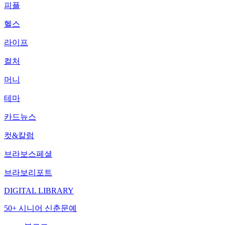
피플
헬스
라이프
컬처
머니
테마
카드뉴스
컷&칼럼
브라보스페셜
브라보리포트
DIGITAL LIBRARY
50+ 시니어 신춘문예