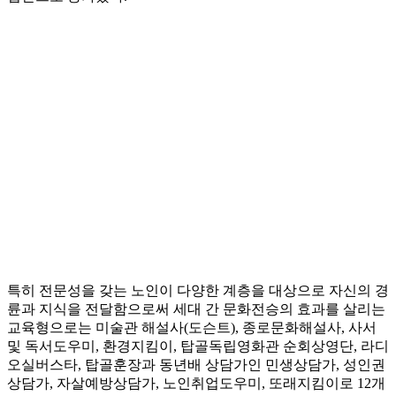
특히 전문성을 갖는 노인이 다양한 계층을 대상으로 자신의 경
륜과 지식을 전달함으로써 세대 간 문화전승의 효과를 살리는
교육형으로는 미술관 해설사(도슨트), 종로문화해설사, 사서
및 독서도우미, 환경지킴이, 탑골독립영화관 순회상영단, 라디
오실버스타, 탑골훈장과 동년배 상담가인 민생상담가, 성인권
상담가, 자살예방상담가, 노인취업도우미, 또래지킴이로 12개