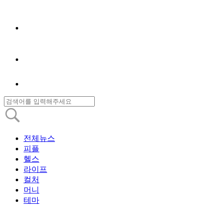
전체뉴스
피플
헬스
라이프
컬처
머니
테마