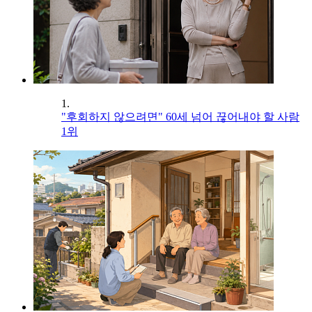
1.
"후회하지 않으려면" 60세 넘어 끊어내야 할 사람
1위