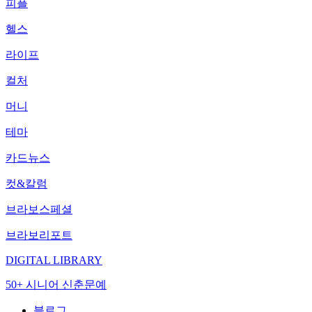
피플
헬스
라이프
컬처
머니
테마
카드뉴스
컷&칼럼
브라보스페셜
브라보리포트
DIGITAL LIBRARY
50+ 시니어 신춘문예
블로그