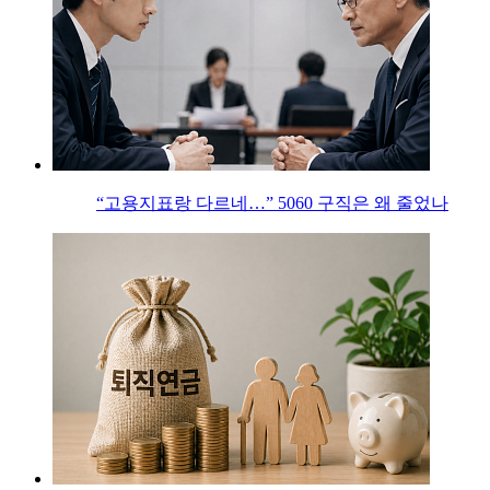
“고용지표랑 다르네…” 5060 구직은 왜 줄었나