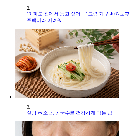
2.
‘아파도 집에서 늙고 싶어…’ 고령 가구 40% 노후
주택이라 어려워
3.
설탕 vs 소금, 콩국수를 건강하게 먹는 법