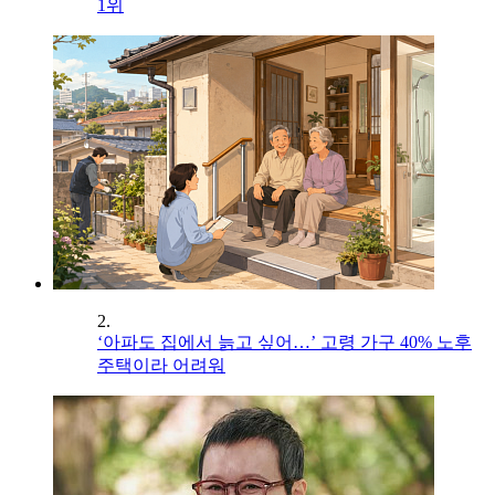
1위
2.
‘아파도 집에서 늙고 싶어…’ 고령 가구 40% 노후
주택이라 어려워