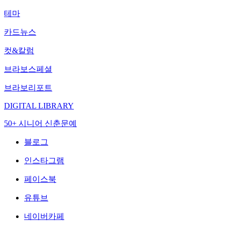
테마
카드뉴스
컷&칼럼
브라보스페셜
브라보리포트
DIGITAL LIBRARY
50+ 시니어 신춘문예
블로그
인스타그램
페이스북
유튜브
네이버카페