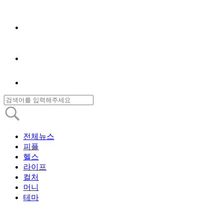
전체뉴스
피플
헬스
라이프
컬처
머니
테마