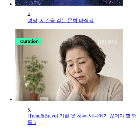
4.
광명, 시간을 걷는 문화 마실길
5.
[Trend&Bravo] 거절 못 하는 시니어가 끊어야 할 행
동 5