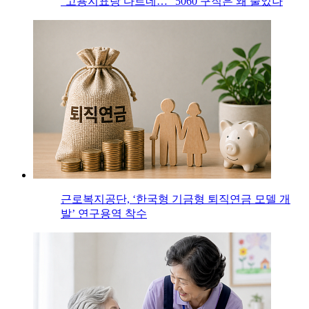
“고용지표랑 다르네…” 5060 구직은 왜 줄었나
근로복지공단, ‘한국형 기금형 퇴직연금 모델 개
발’ 연구용역 착수