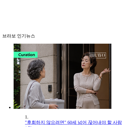
브라보 인기뉴스
1.
"후회하지 않으려면" 60세 넘어 끊어내야 할 사람