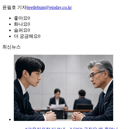
윤필호 기자
beetlebum@etoday.co.kr
좋아요
0
화나요
0
슬퍼요
0
더 궁금해요
0
최신뉴스