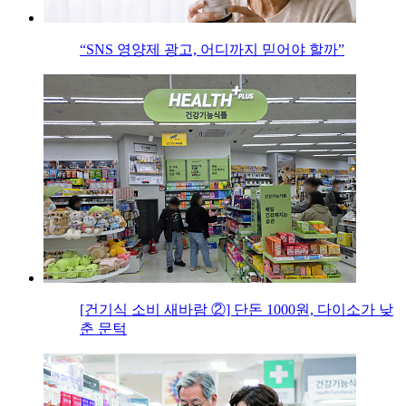
“SNS 영양제 광고, 어디까지 믿어야 할까”
[건기식 소비 새바람 ②] 단돈 1000원, 다이소가 낮
춘 문턱