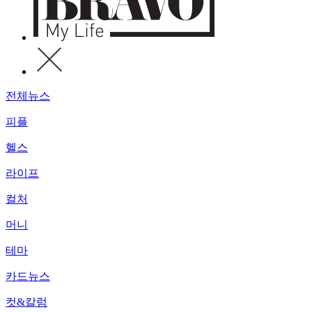
전체뉴스
피플
헬스
라이프
컬처
머니
테마
카드뉴스
컷&칼럼