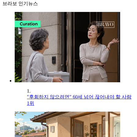
브라보 인기뉴스
1.
"후회하지 않으려면" 60세 넘어 끊어내야 할 사람
1위