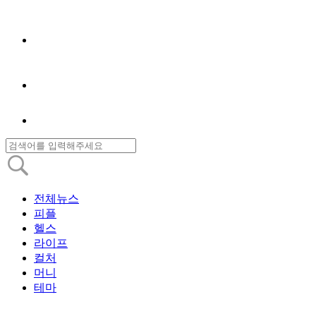
전체뉴스
피플
헬스
라이프
컬처
머니
테마