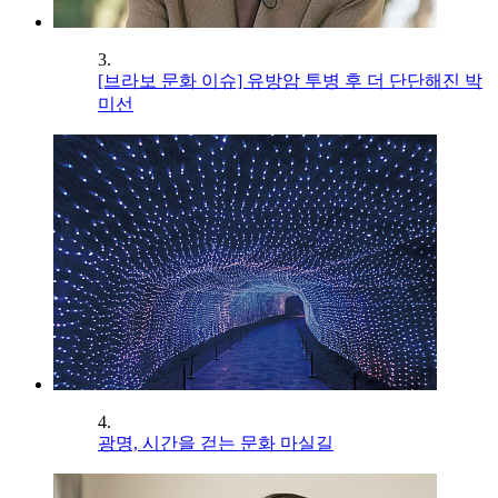
3.
[브라보 문화 이슈] 유방암 투병 후 더 단단해진 박
미선
4.
광명, 시간을 걷는 문화 마실길