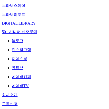
브라보스페셜
브라보리포트
DIGITAL LIBRARY
50+ 시니어 신춘문예
블로그
인스타그램
페이스북
유튜브
네이버카페
네이버TV
회사소개
구독신청