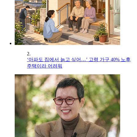
2.
‘아파도 집에서 늙고 싶어…’ 고령 가구 40% 노후
주택이라 어려워