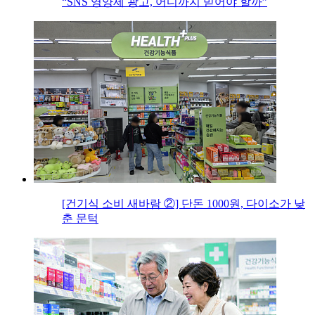
“SNS 영양제 광고, 어디까지 믿어야 할까”
[건기식 소비 새바람 ②] 단돈 1000원, 다이소가 낮
춘 문턱