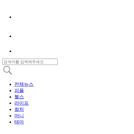
전체뉴스
피플
헬스
라이프
컬처
머니
테마