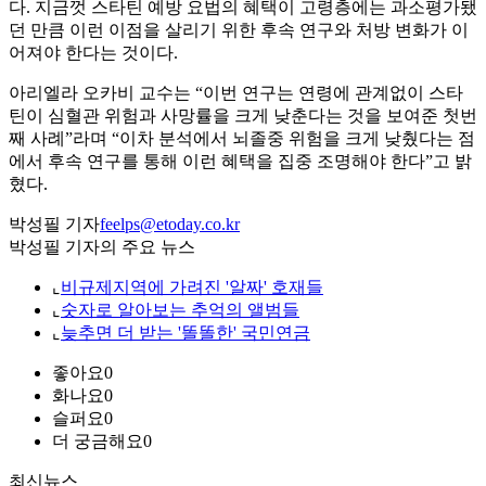
다. 지금껏 스타틴 예방 요법의 혜택이 고령층에는 과소평가됐
던 만큼 이런 이점을 살리기 위한 후속 연구와 처방 변화가 이
어져야 한다는 것이다.
아리엘라 오카비 교수는 “이번 연구는 연령에 관계없이 스타
틴이 심혈관 위험과 사망률을 크게 낮춘다는 것을 보여준 첫번
째 사례”라며 “이차 분석에서 뇌졸중 위험을 크게 낮췄다는 점
에서 후속 연구를 통해 이런 혜택을 집중 조명해야 한다”고 밝
혔다.
박성필 기자
feelps@etoday.co.kr
박성필 기자의 주요 뉴스
⌞
비규제지역에 가려진 '알짜' 호재들
⌞
숫자로 알아보는 추억의 앨범들
⌞
늦추면 더 받는 '똘똘한' 국민연금
좋아요
0
화나요
0
슬퍼요
0
더 궁금해요
0
최신뉴스