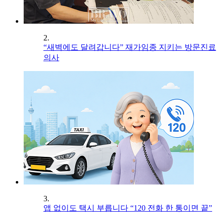
2.
“새벽에도 달려갑니다” 재가임종 지키는 방문진료
의사
3.
앱 없이도 택시 부릅니다 “120 전화 한 통이면 끝”