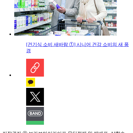
[건기식 소비 새바람 ①] 시니어 건강 소비의 새 풍
경