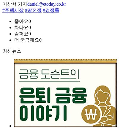
이상혁 기자
daniel@etoday.co.kr
#주택시장
#땅전쟁
#경쟁률
좋아요
0
화나요
0
슬퍼요
0
더 궁금해요
0
최신뉴스