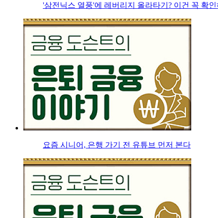
'삼전닉스 열풍'에 레버리지 올라타기? 이건 꼭 확
요즘 시니어, 은행 가기 전 유튜브 먼저 본다