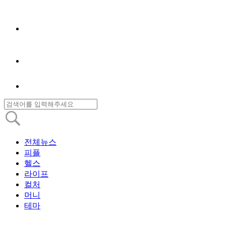
전체뉴스
피플
헬스
라이프
컬처
머니
테마