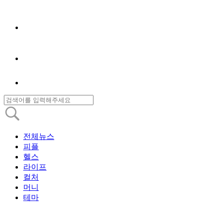
전체뉴스
피플
헬스
라이프
컬처
머니
테마