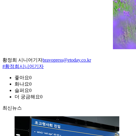
황정희 시니어기자
bravopress@etoday.co.kr
#황정희시니어기자
좋아요
0
화나요
0
슬퍼요
0
더 궁금해요
0
최신뉴스