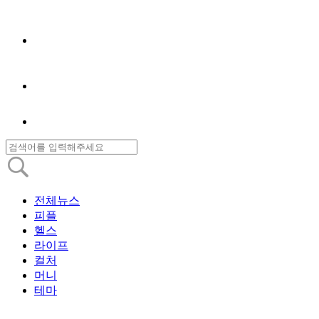
전체뉴스
피플
헬스
라이프
컬처
머니
테마