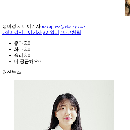
정미경 시니어기자
bravopress@etoday.co.kr
#정미경시니어기자
#이영미
#마녀체력
좋아요
0
화나요
0
슬퍼요
0
더 궁금해요
0
최신뉴스