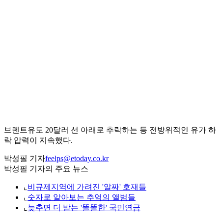
브렌트유도 20달러 선 아래로 추락하는 등 전방위적인 유가 하
락 압력이 지속했다.
박성필 기자
feelps@etoday.co.kr
박성필 기자의 주요 뉴스
⌞
비규제지역에 가려진 '알짜' 호재들
⌞
숫자로 알아보는 추억의 앨범들
⌞
늦추면 더 받는 '똘똘한' 국민연금