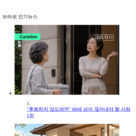
브라보 인기뉴스
1.
"후회하지 않으려면" 60세 넘어 끊어내야 할 사람
1위