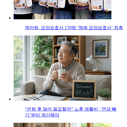
케어링, 요양보호사 170명 ‘명예 요양보호사’ 위촉
“은퇴 후 얼마 필요할까” 노후 생활비, ‘연금 빼
기’부터 계산해야