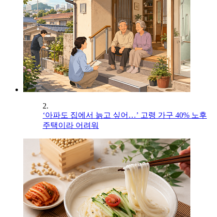
2.
‘아파도 집에서 늙고 싶어…’ 고령 가구 40% 노후
주택이라 어려워