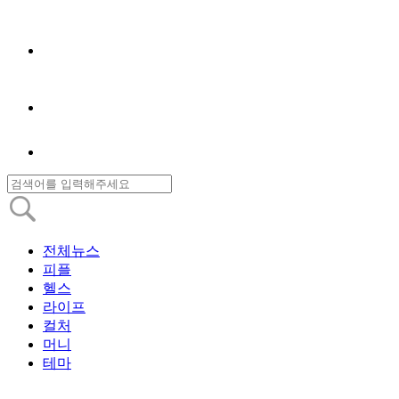
전체뉴스
피플
헬스
라이프
컬처
머니
테마