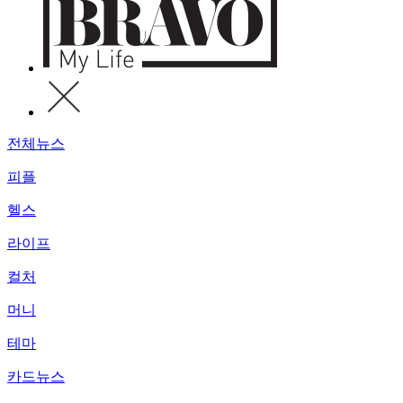
전체뉴스
피플
헬스
라이프
컬처
머니
테마
카드뉴스