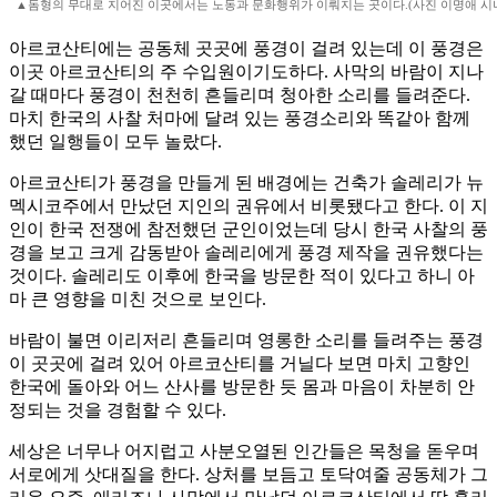
▲돔형의 무대로 지어진 이곳에서는 노동과 문화행위가 이뤄지는 곳이다.(사진 이명애 시
아르코산티에는 공동체 곳곳에 풍경이 걸려 있는데 이 풍경은
이곳 아르코산티의 주 수입원이기도하다. 사막의 바람이 지나
갈 때마다 풍경이 천천히 흔들리며 청아한 소리를 들려준다.
마치 한국의 사찰 처마에 달려 있는 풍경소리와 똑같아 함께
했던 일행들이 모두 놀랐다.
아르코산티가 풍경을 만들게 된 배경에는 건축가 솔레리가 뉴
멕시코주에서 만났던 지인의 권유에서 비롯됐다고 한다. 이 지
인이 한국 전쟁에 참전했던 군인이었는데 당시 한국 사찰의 풍
경을 보고 크게 감동받아 솔레리에게 풍경 제작을 권유했다는
것이다. 솔레리도 이후에 한국을 방문한 적이 있다고 하니 아
마 큰 영향을 미친 것으로 보인다.
바람이 불면 이리저리 흔들리며 영롱한 소리를 들려주는 풍경
이 곳곳에 걸려 있어 아르코산티를 거닐다 보면 마치 고향인
한국에 돌아와 어느 산사를 방문한 듯 몸과 마음이 차분히 안
정되는 것을 경험할 수 있다.
세상은 너무나 어지럽고 사분오열된 인간들은 목청을 돋우며
서로에게 삿대질을 한다. 상처를 보듬고 토닥여줄 공동체가 그