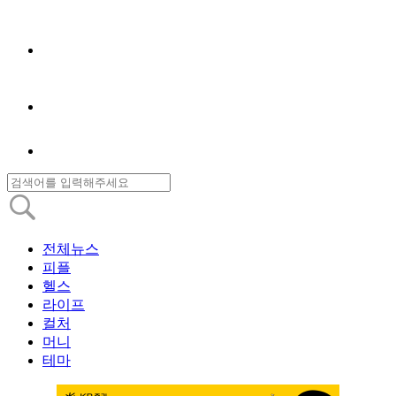
전체뉴스
피플
헬스
라이프
컬처
머니
테마