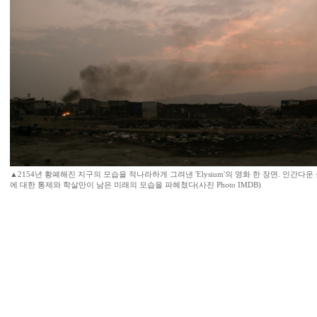
▲2154년 황폐해진 지구의 모습을 적나라하게 그려낸 'Elysium'의 영화 한 장면. 인간
에 대한 통제와 학살만이 남은 미래의 모습을 파헤쳤다(사진 Photo IMDB)