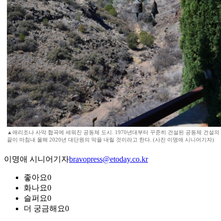
▲애리조나 사막 협곡에 세워진 공동체 도시. 1970년대부터 꾸준히 건설된 공동체 건설의
끝이 마침내 올해 2020년 대단원의 막을 내릴 것이라고 한다. (사진 이명애 시니어기자)
이명애 시니어기자
bravopress@etoday.co.kr
좋아요
0
화나요
0
슬퍼요
0
더 궁금해요
0