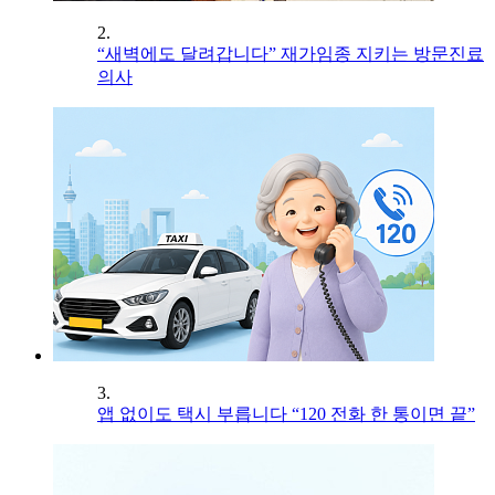
2.
“새벽에도 달려갑니다” 재가임종 지키는 방문진료
의사
3.
앱 없이도 택시 부릅니다 “120 전화 한 통이면 끝”