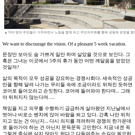
▲70여 명의 주민들이 거주하면서 노동을 함께 하고 주민자치회를 통해 공동체 운영을 함께
We want to discourage the vision. Of a pleasant 5 week vacation.
문장만 보아도 숨 가쁘게 일만 하며 살았을 것으로 보인다. 그
혹은 그녀는 이곳에서 5주의 휴가 동안 어떤 깨달음을 얻었던
것일까?
삶의 목적이 모두 성공을 강요하는 경쟁사회다. 세속적인 성공
만을 향해 달려 나가는 무리들 속에 조금이라도 뒤쳐진 듯하면
코어로 들어오라고 손짓한다. 코어에 들어와야 한다며... 그래
야 뒤처지지 않는다며….
책임을 지고 의무를 수행하기 급급하게 살아왔던 지난날에서
벗어나 비로소 벤치에 앉아 바람을 쐬고 있다. 간혹 나만 뒤처
지고 있는 건 아닌지... 다시 의지를 격려하며 경쟁의 한가운데
로 돌아가야 하는 건 아닌지 문득문득 고민한다. 지금 내겐 꼭
그렇게 중심에 살지 않아도 된다고 다독여주는 손길이 필요하