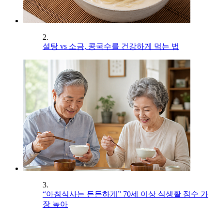
2.
설탕 vs 소금, 콩국수를 건강하게 먹는 법
3.
“아침식사는 든든하게” 70세 이상 식생활 점수 가
장 높아