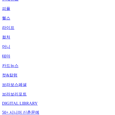
피플
헬스
라이프
컬처
머니
테마
카드뉴스
컷&칼럼
브라보스페셜
브라보리포트
DIGITAL LIBRARY
50+ 시니어 신춘문예